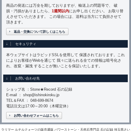
商品の発送には万全を期しておりますが、輸送上の問題等で、 破
損・汚損がありましたら、
1週間以内
にお申し出ください。 お取り替
えさせていただきます。 この場合には、送料は当方にて負担させて
頂きます。
返品・交換について詳しくはこちら
セキュリティ
本ウェブサイトはラピッドSSLを使用して 保護されております。これ
によりお客様がWebを通じて 我々に送られる全ての情報は暗号化さ
れ、改竄・漏洩 することが無いことを保証いたします。
お問い合わせ先
ショップ名 ：Stone★Record 石の記録
E-mail ： shop@ishinokiroku.jp
TEL＆FAX ： 048-699-8674
電話注文は17:00～20:00（木曜定休）
お問い合わせフォームはこちら
ラリマー ルチルクォーツの販売通販 パワーストーン・天然石専門店 石の記録 埼玉県さい