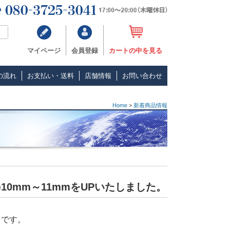
マイページ
会員登録
カートの中を見る
の流れ
お支払い・送料
店舗情報
お問い合わせ
Home
>
新着商品情報
0mm～11mmをUPいたしました。
スです。