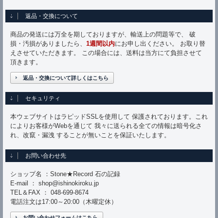
返品・交換について
商品の発送には万全を期しておりますが、輸送上の問題等で、 破
損・汚損がありましたら、
1週間以内
にお申し出ください。 お取り替
えさせていただきます。 この場合には、送料は当方にて負担させて
頂きます。
返品・交換について詳しくはこちら
セキュリティ
本ウェブサイトはラピッドSSLを使用して 保護されております。これ
によりお客様がWebを通じて 我々に送られる全ての情報は暗号化さ
れ、改竄・漏洩 することが無いことを保証いたします。
お問い合わせ先
ショップ名 ：Stone★Record 石の記録
E-mail ： shop@ishinokiroku.jp
TEL＆FAX ： 048-699-8674
電話注文は17:00～20:00（木曜定休）
お問い合わせフォームはこちら