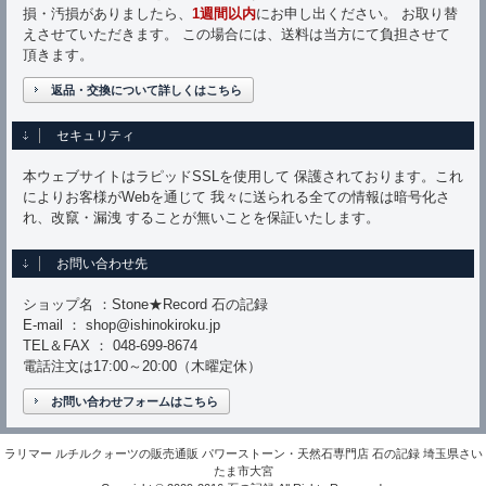
損・汚損がありましたら、
1週間以内
にお申し出ください。 お取り替
えさせていただきます。 この場合には、送料は当方にて負担させて
頂きます。
返品・交換について詳しくはこちら
セキュリティ
本ウェブサイトはラピッドSSLを使用して 保護されております。これ
によりお客様がWebを通じて 我々に送られる全ての情報は暗号化さ
れ、改竄・漏洩 することが無いことを保証いたします。
お問い合わせ先
ショップ名 ：Stone★Record 石の記録
E-mail ： shop@ishinokiroku.jp
TEL＆FAX ： 048-699-8674
電話注文は17:00～20:00（木曜定休）
お問い合わせフォームはこちら
ラリマー ルチルクォーツの販売通販 パワーストーン・天然石専門店 石の記録 埼玉県さい
たま市大宮