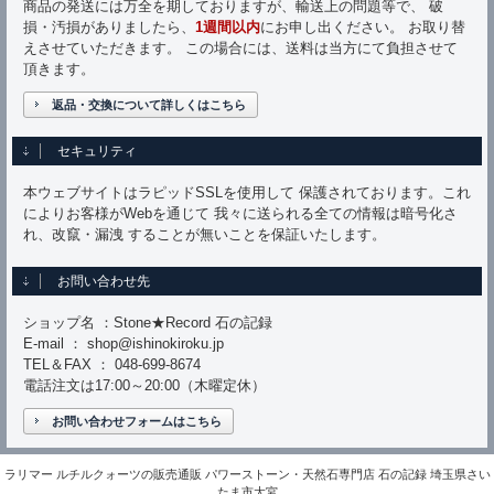
商品の発送には万全を期しておりますが、輸送上の問題等で、 破
損・汚損がありましたら、
1週間以内
にお申し出ください。 お取り替
えさせていただきます。 この場合には、送料は当方にて負担させて
頂きます。
返品・交換について詳しくはこちら
セキュリティ
本ウェブサイトはラピッドSSLを使用して 保護されております。これ
によりお客様がWebを通じて 我々に送られる全ての情報は暗号化さ
れ、改竄・漏洩 することが無いことを保証いたします。
お問い合わせ先
ショップ名 ：Stone★Record 石の記録
E-mail ： shop@ishinokiroku.jp
TEL＆FAX ： 048-699-8674
電話注文は17:00～20:00（木曜定休）
お問い合わせフォームはこちら
ラリマー ルチルクォーツの販売通販 パワーストーン・天然石専門店 石の記録 埼玉県さい
たま市大宮