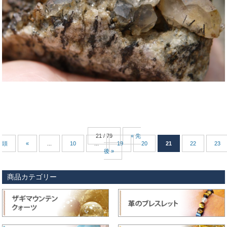
21 / 79
« 先
頭
«
...
10
...
19
20
21
22
23
後 »
商品カテゴリー