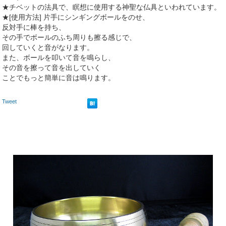
★チベットの法具で、瞑想に使用する神聖な仏具といわれています。
★[使用方法] 片手にシンギングボールをのせ、
反対手に棒を持ち、
その手でボールのふち周りも擦る感じで、
回していくと音がなります。
また、ボールを叩いて音を鳴らし、
その音を擦って音を出していく
ことでもっと簡単に音は鳴ります。
Tweet