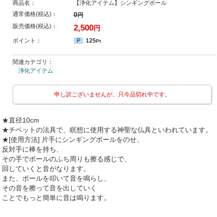
商品名：
【浄化アイテム】シンギングボール
通常価格(税込)：
0
円
販売価格(税込)：
2,500
円
ポイント：
P
125
Pt
関連カテゴリ：
浄化アイテム
申し訳ございませんが、只今品切れ中です。
★直径10cm
★チベットの法具で、瞑想に使用する神聖な仏具といわれています。
★[使用方法] 片手にシンギングボールをのせ、
反対手に棒を持ち、
その手でボールのふち周りも擦る感じで、
回していくと音がなります。
また、ボールを叩いて音を鳴らし、
その音を擦って音を出していく
ことでもっと簡単に音は鳴ります。