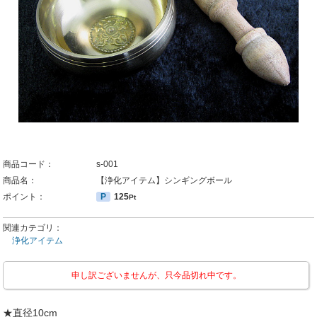
商品コード：
s-001
商品名：
【浄化アイテム】シンギングボール
ポイント：
P
125
Pt
関連カテゴリ：
浄化アイテム
申し訳ございませんが、只今品切れ中です。
★直径10cm