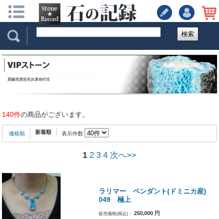
検索
140件
の商品がございます。
新着順
価格順
表示件数
1
2
3
4
次へ>>
ラリマー ペンダント(ドミニカ産)
049 極上
250,000
円
販売価格(税込)：