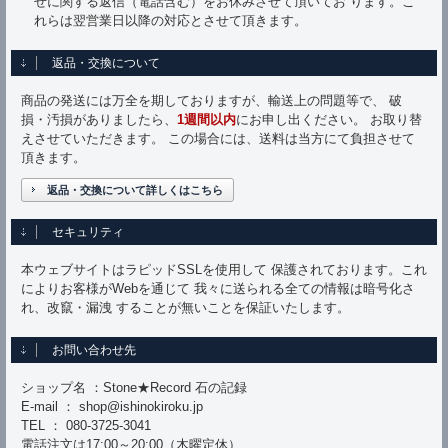
せに関する返信（電話含む）をお休みさせて頂いてお ります。こ
れらは翌営業日以降の対応とさせて頂きます。
返品・交換について
商品の発送には万全を期しておりますが、輸送上の問題等で、 破
損・汚損がありましたら、
1週間以内
にお申し出ください。 お取り替
えさせていただきます。 この場合には、送料は当方にて負担させて
頂きます。
返品・交換について詳しくはこちら
セキュリティ
本ウェブサイトはラピッドSSLを使用して 保護されております。これ
によりお客様がWebを通じて 我々に送られる全ての情報は暗号化さ
れ、改竄・漏洩 することが無いことを保証いたします。
お問い合わせ先
ショップ名 ：Stone★Record 石の記録
E-mail ： shop@ishinokiroku.jp
TEL ： 080-3725-3041
電話注文は17:00～20:00（木曜定休）