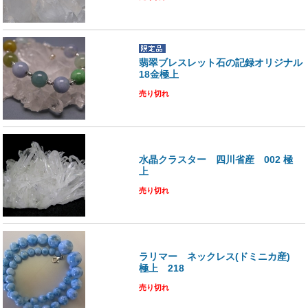
翡翠ブレスレット石の記録オリジナル
18金極上
売り切れ
水晶クラスター 四川省産 002 極
上
売り切れ
ラリマー ネックレス(ドミニカ産)
極上 218
売り切れ