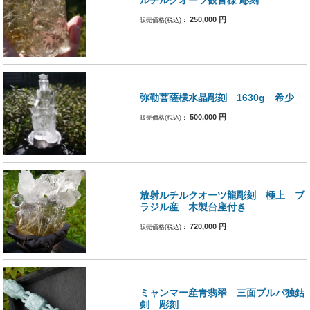
ルチルクオーツ観音様 彫刻
250,000
円
販売価格(税込)：
弥勒菩薩様水晶彫刻 1630g 希少
500,000
円
販売価格(税込)：
放射ルチルクオーツ龍彫刻 極上 ブ
ラジル産 木製台座付き
720,000
円
販売価格(税込)：
ミャンマー産青翡翠 三面プルパ独鈷
剣 彫刻