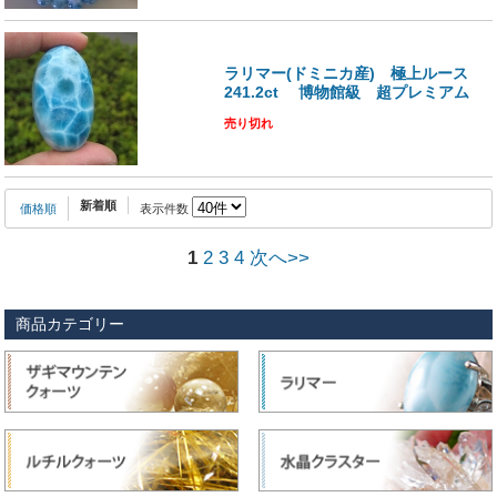
ラリマー(ドミニカ産) 極上ルース
241.2ct 博物館級 超プレミアム
売り切れ
新着順
価格順
表示件数
1
2
3
4
次へ>>
商品カテゴリー