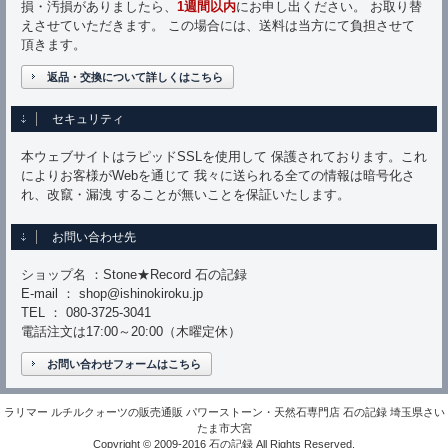
損・汚損がありましたら、
1週間以内
にお申し出ください。 お取り替
えさせていただきます。 この場合には、送料は当方にて負担させて
頂きます。
返品・交換について詳しくはこちら
セキュリティ
本ウェブサイトはラピッドSSLを使用して 保護されております。これ
によりお客様がWebを通じて 我々に送られる全ての情報は暗号化さ
れ、改竄・漏洩 することが無いことを保証いたします。
お問い合わせ先
ショップ名 ：Stone★Record 石の記録
E-mail ： shop@ishinokiroku.jp
TEL ： 080-3725-3041
電話注文は17:00～20:00（木曜定休）
お問い合わせフォームはこちら
ラリマー ルチルクォーツの販売通販 パワーストーン・天然石専門店 石の記録 埼玉県さい
たま市大宮
Copyright © 2009-2016 石の記録 All Rights Reserved.