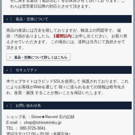
せに関する返信（電話含む）をお休みさせて頂いてお ります。こ
れらは翌営業日以降の対応とさせて頂きます。
返品・交換について
商品の発送には万全を期しておりますが、輸送上の問題等で、 破
損・汚損がありましたら、
1週間以内
にお申し出ください。 お取り替
えさせていただきます。 この場合には、送料は当方にて負担させて
頂きます。
返品・交換について詳しくはこちら
セキュリティ
本ウェブサイトはラピッドSSLを使用して 保護されております。これ
によりお客様がWebを通じて 我々に送られる全ての情報は暗号化さ
れ、改竄・漏洩 することが無いことを保証いたします。
お問い合わせ先
ショップ名 ：Stone★Record 石の記録
E-mail ： shop@ishinokiroku.jp
TEL ： 080-3725-3041
電話注文は17:00～20:00（木曜定休）