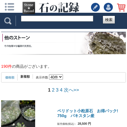
検索
190件
の商品がございます。
新着順
価格順
表示件数
1
2
3
4
次へ>>
ペリドット小粒原石 お得パック!
750g パキスタン産
28,500
円
販売価格(税込)：