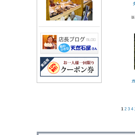
販
ガ
1
2
3
4