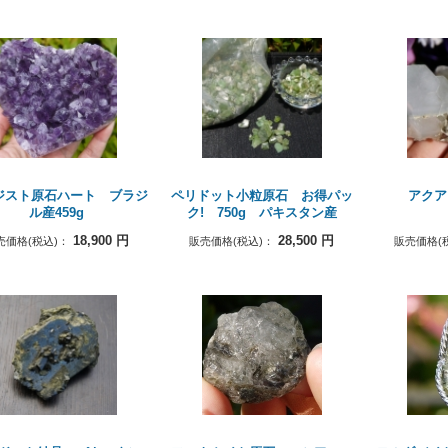
ジスト原石ハート ブラジ
ペリドット小粒原石 お得パッ
アク
ル産459g
ク! 750g パキスタン産
18,900
円
28,500
円
売価格(税込)：
販売価格(税込)：
販売価格(