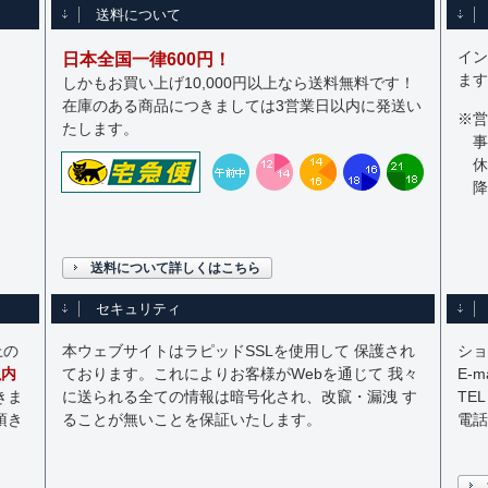
送料について
イン
日本全国一律600円！
ます
しかもお買い上げ10,000円以上なら送料無料です！
在庫のある商品につきましては3営業日以内に発送い
※営
たします。
事
休
降
送料について詳しくはこちら
セキュリティ
上の
本ウェブサイトはラピッドSSLを使用して 保護され
ショ
以内
ております。これによりお客様がWebを通じて 我々
E-ma
きま
に送られる全ての情報は暗号化され、改竄・漏洩 す
TEL
頂き
ることが無いことを保証いたします。
電話