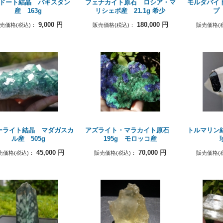
ドート結晶 パキスタン
フェナカイト原石 ロシア・マ
モルダバイ
産 163g
リシェボ産 21.1g 希少
プ
9,000
円
180,000
円
売価格(税込)：
販売価格(税込)：
販売価格(
ーライト結晶 マダガスカ
アズライト・マラカイト原石
トルマリン
ル産 505g
195g モロッコ産
45,000
円
70,000
円
売価格(税込)：
販売価格(税込)：
販売価格(