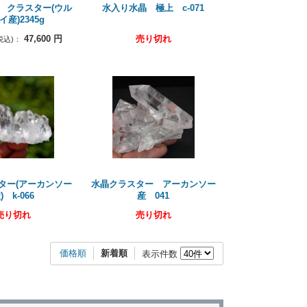
 クラスター(ウル
水入り水晶 極上 c-071
イ産)2345g
47,600
円
売り切れ
税込)：
ター(アーカンソー
水晶クラスター アーカンソー
) k-066
産 041
売り切れ
売り切れ
価格順
新着順
表示件数