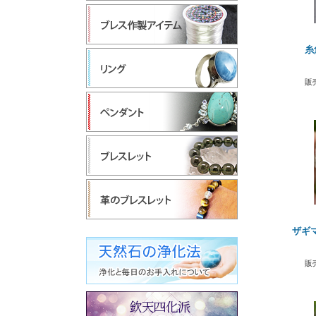
糸
販
ザギ
販