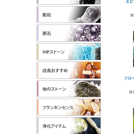
エピ
販
フロ
販