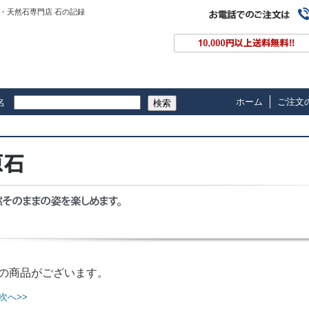
・天然石専門店 石の記録
ホーム
ご注文
名
検索
の商品がございます。
次へ>>