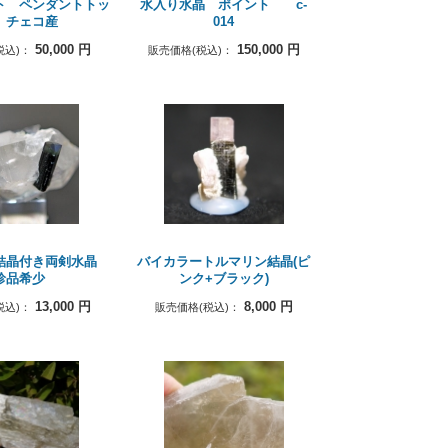
ト ペンダントトッ
水入り水晶 ポイント c-
 チェコ産
014
50,000
円
150,000
円
税込)：
販売価格(税込)：
結晶付き両剣水晶
バイカラートルマリン結晶(ピ
珍品希少
ンク+ブラック)
13,000
円
8,000
円
税込)：
販売価格(税込)：