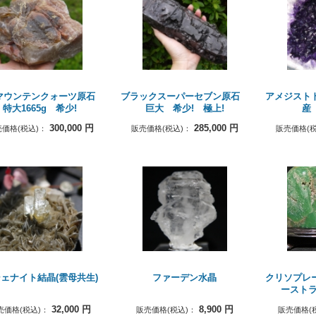
マウンテンクォーツ原石
ブラックスーパーセブン原石
アメジスト
特大1665g 希少!
巨大 希少! 極上!
産
300,000
円
285,000
円
価格(税込)：
販売価格(税込)：
販売価格(税
ェナイト結晶(雲母共生)
ファーデン水晶
クリソプレ
ーストラ
32,000
円
8,900
円
売価格(税込)：
販売価格(税込)：
販売価格(