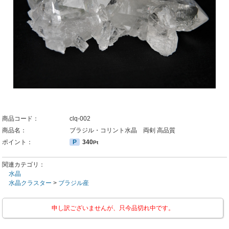
商品コード：
clq-002
商品名：
ブラジル・コリント水晶 両剣 高品質
ポイント：
P
340
Pt
関連カテゴリ：
水晶
水晶クラスター
>
ブラジル産
申し訳ございませんが、只今品切れ中です。