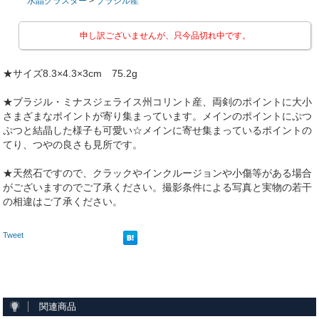
水晶クラスター
>
ブラジル産
申し訳ございませんが、只今品切れ中です。
★サイズ8.3×4.3×3cm 75.2g
★ブラジル・ミナスジェライス州コリント産、両剣のポイントに大小
さまざまなポイントが寄り集まっています。メインのポイントにぷつ
ぷつと結晶した様子も可愛い☆メインに寄せ集まっているポイントの
てり、つやの良さも見所です。
★天然石ですので、クラックやインクルージョンや小傷等がある場合
がございますのでご了承ください。撮影条件による写真と実物の若干
の相違はご了承ください。
Tweet
関連商品