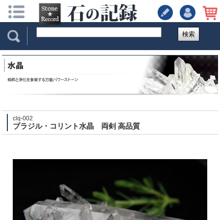
検索
clq-002
ブラジル・コリント水晶 両剣 高品質