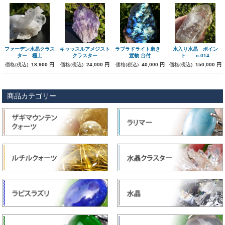
ファーデン水晶クラス
キャッスルアメジスト
ラブラドライト磨き
水入り水晶 ポイン
ター 極上
クラスター
置物 台付
ト c-014
価格(税込):
18,900 円
価格(税込):
24,000 円
価格(税込):
40,000 円
価格(税込):
150,000 円
商品カテゴリー