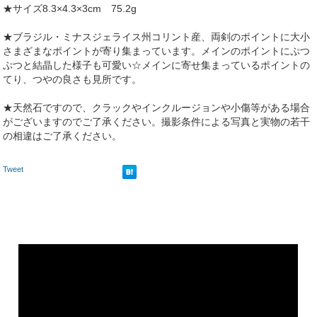
★サイズ8.3×4.3×3cm 75.2g
★ブラジル・ミナスジェライス州コリント産、両剣のポイントに大小
さまざまなポイントが寄り集まっています。メインのポイントにぷつ
ぷつと結晶した様子も可愛い☆メインに寄せ集まっているポイントの
てり、つやの良さも見所です。
★天然石ですので、クラックやインクルージョンや小傷等がある場合
がございますのでご了承ください。撮影条件による写真と実物の若干
の相違はご了承ください。
Tweet