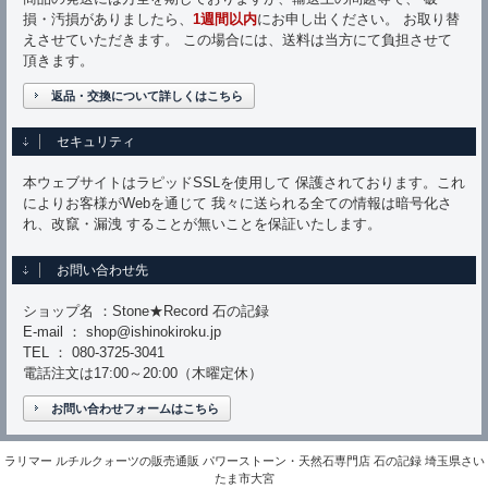
損・汚損がありましたら、
1週間以内
にお申し出ください。 お取り替
えさせていただきます。 この場合には、送料は当方にて負担させて
頂きます。
返品・交換について詳しくはこちら
セキュリティ
本ウェブサイトはラピッドSSLを使用して 保護されております。これ
によりお客様がWebを通じて 我々に送られる全ての情報は暗号化さ
れ、改竄・漏洩 することが無いことを保証いたします。
お問い合わせ先
ショップ名 ：Stone★Record 石の記録
E-mail ： shop@ishinokiroku.jp
TEL ： 080-3725-3041
電話注文は17:00～20:00（木曜定休）
お問い合わせフォームはこちら
ラリマー ルチルクォーツの販売通販 パワーストーン・天然石専門店 石の記録 埼玉県さい
たま市大宮