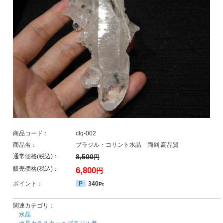
商品コード：
clq-002
商品名：
ブラジル・コリント水晶 両剣 高品質
通常価格(税込)：
8,500
円
販売価格(税込)：
6,800
円
ポイント：
P
340
Pt
関連カテゴリ：
水晶