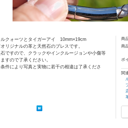
商
ルクォーツとタイガーアイ 10mm×19cm
店オリジナルの革と天然石のブレスです。
商
然石ですので、クラックやインクルージョンや小傷等
りますので了承ください。
ポ
影条件により写真と実物に若干の相違は了承くださ
関