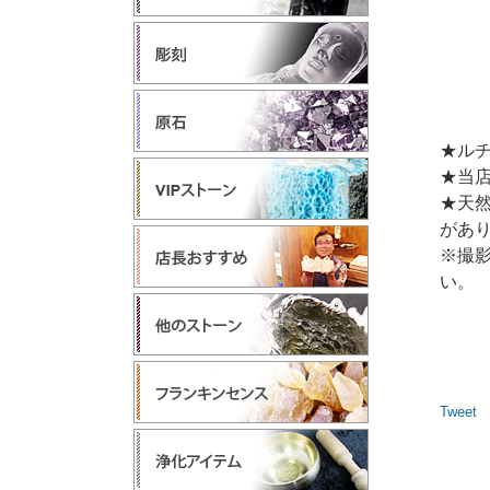
★ルチ
★当
★天
があ
※撮
い。
Tweet