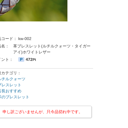
品コード：
kw-002
品名：
革ブレスレット(ルチルクォーツ・タイガー
アイ)ホワイトレザー
イント：
P
472
Pt
連カテゴリ：
ルチルクォーツ
ブレスレット
店長おすすめ
革のブレスレット
申し訳ございませんが、只今品切れ中です。