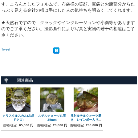
す。ころんとしたフォルムで、布袋様の笑顔、宝袋とお腹部分からた
っぷり見える金針の様は手にした人の気持ちを明るくしてくれます。
★天然石ですので、クラックやインクルージョンや小傷等があります
のでご了承ください。撮影条件により写真と実物の若干の相違はご了
承ください。
Tweet
関連商品
クリスタルスカル(水晶
ルチルクォーツ丸玉
放射ルチルクォーツ磨
ドクロ)
25mm
き レインボー入り
211g 極上
価格(税込):
65,000 円
価格(税込):
23,000 円
価格(税込):
230,000 円