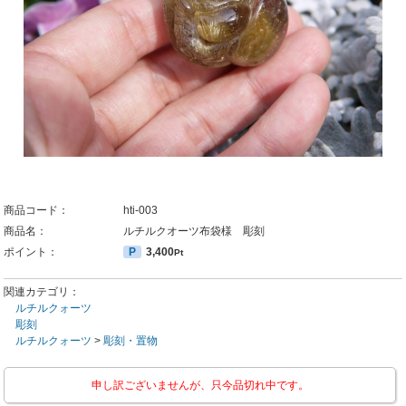
商品コード：
hti-003
商品名：
ルチルクオーツ布袋様 彫刻
ポイント：
P
3,400
Pt
関連カテゴリ：
ルチルクォーツ
彫刻
ルチルクォーツ
>
彫刻・置物
申し訳ございませんが、只今品切れ中です。