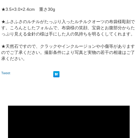
★3.5×3.0×2.4cm 重さ30g
★ふさふさのルチルがたっぷり入ったルチルクオーツの布袋様彫刻で
す。ころんとしたフォルムで、布袋様の笑顔、宝袋とお腹部分からた
っぷり見える金針の様は手にした人の気持ちを明るくしてくれます。
★天然石ですので、クラックやインクルージョンや小傷等があります
のでご了承ください。撮影条件により写真と実物の若干の相違はご了
承ください。
Tweet