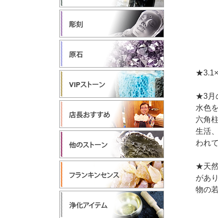
★3.1
★3
水色
六角
生活
われ
★天
があ
物の