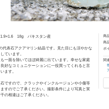
商
×1.9×1.6 18g パキスタン産
商
月の代表石アクアマリン結晶です。見た目にも涼やかな
ポ
をしています。
柱も一面を除いてほぼ綺麗に出ています。幸せな家庭
関
、良好なコミュニケーションに一役買ってくれると言
ています。
然石ですので、クラックやインクルージョンや小傷等
りますのでご了承ください。撮影条件により写真と実
若干の相違はご了承ください。