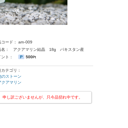
品コード：
am-009
品名：
アクアマリン結晶 18g パキスタン産
イント：
P
500
Pt
連カテゴリ：
他のストーン
アクアマリン
申し訳ございませんが、只今品切れ中です。