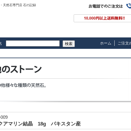
・天然石専門店 石の記録
ホーム
ご注文
名
検索
-009
クアマリン結晶 18g パキスタン産