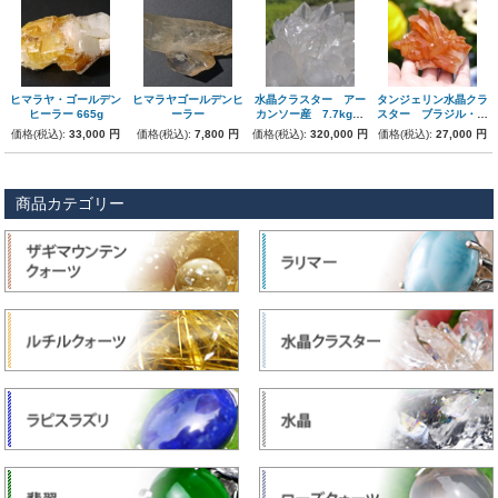
ヒマラヤ・ゴールデン
ヒマラヤゴールデンヒ
水晶クラスター アー
タンジェリン水晶クラ
ヒーラー 665g
ーラー
カンソー産 7.7kg
スター ブラジル・ミ
巨大!! 056
ナスジェライス産 極
価格(税込):
33,000 円
価格(税込):
7,800 円
価格(税込):
320,000 円
価格(税込):
27,000 円
上
商品カテゴリー