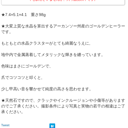
★7.4×5.1×4.1 重さ98g
★大変上質な水晶を算出するアーカンソー州産のゴールデンヒーラー
です。
もともとの水晶クラスターがとても綺麗なうえに,
地中内で金属蒸着してメタリックな輝きを纏っています。
色味はまさにゴールデンで、
爪でコツコツと叩くと,
少し甲高い音を響かせて純度の高さを思わせます。
★天然石ですので、クラックやインクルージョンや小傷等があります
のでご了承ください。撮影条件により写真と実物の若干の相違はご了
承ください。
Tweet