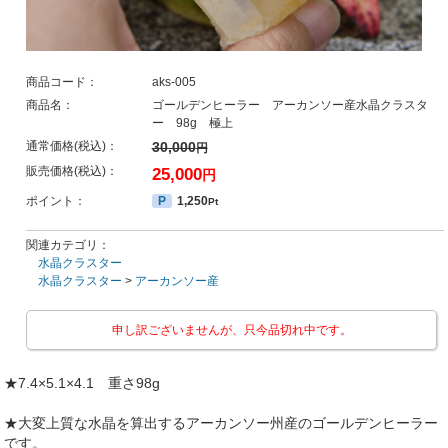
商品コード：
aks-005
商品名：
ゴールデンヒーラー アーカンソー産水晶クラスタ
ー 98g 極上
通常価格(税込)：
30,000
円
販売価格(税込)：
25,000
円
ポイント：
P
1,250
Pt
関連カテゴリ：
水晶クラスター
水晶クラスター
>
アーカンソー産
申し訳ございませんが、只今品切れ中です。
★7.4×5.1×4.1 重さ98g
★大変上質な水晶を算出するアーカンソー州産のゴールデンヒーラー
です。