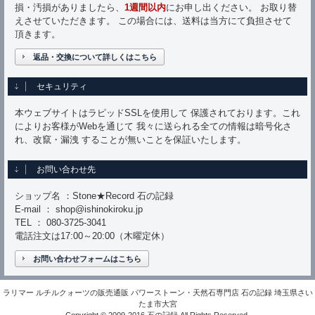
損・汚損がありましたら、
1週間以内
にお申し出ください。 お取り替
えさせていただきます。 この場合には、送料は当方にて負担させて
頂きます。
返品・交換について詳しくはこちら
セキュリティ
本ウェブサイトはラピッドSSLを使用して 保護されております。これ
によりお客様がWebを通じて 我々に送られる全ての情報は暗号化さ
れ、改竄・漏洩 することが無いことを保証いたします。
お問い合わせ先
ショップ名 ：Stone★Record 石の記録
E-mail ： shop@ishinokiroku.jp
TEL ： 080-3725-3041
電話注文は17:00～20:00（木曜定休）
お問い合わせフォームはこちら
ラリマー ルチルクォーツの販売通販 パワーストーン・天然石専門店 石の記録 埼玉県さい
たま市大宮
Copyright © 2009-2016 石の記録 All Rights Reserved.