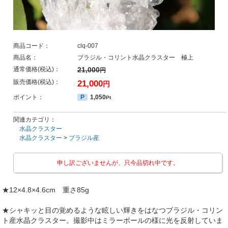
商品コード：
clq-007
商品名：
ブラジル・コリント水晶クラスター 極上
通常価格(税込)：
21,000
円
販売価格(税込)：
21,000
円
ポイント：
P
1,050
Pt
関連カテゴリ：
水晶クラスター
水晶クラスター
>
ブラジル産
申し訳ございませんが、只今品切れ中です。
★12×4.8×4.6cm 重さ85g
★シャキッと目の覚めるような眩しい輝きをはなつブラジル・コリン
ト産水晶クラスター。撮影中はミラーボールの様に光を反射していま