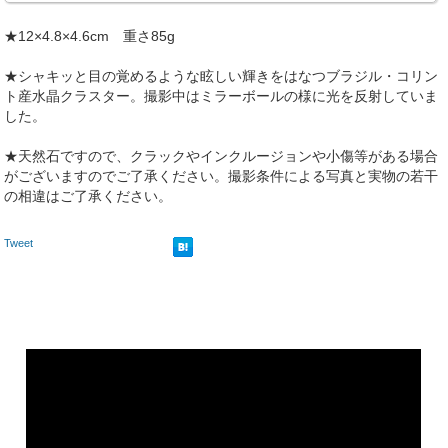
★12×4.8×4.6cm 重さ85g
★シャキッと目の覚めるような眩しい輝きをはなつブラジル・コリン
ト産水晶クラスター。撮影中はミラーボールの様に光を反射していま
した。
★天然石ですので、クラックやインクルージョンや小傷等がある場合
がございますのでご了承ください。撮影条件による写真と実物の若干
の相違はご了承ください。
Tweet