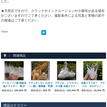
した。
★天然石ですので、クラックやインクルージョンや小傷等がある場合
がございますのでご了承ください。撮影条件による写真と実物の若干
の相違はご了承ください。
Tweet
関連商品
アーカンソー産 両剣水
フランキンセンス(オマ
ブラジル・トマスゴン
水晶クラスター ブラ
晶クラスター 希少!
ーン産) 最高級 乳香
サガ産 水晶クラスタ
ジル・ゼカデソーザ
ー 極上
産 127g 極上
価格(税込):
180,000 円
価格(税込):
800 円
価格(税込):
130,000 円
価格(税込):
18,000 円
商品カテゴリー