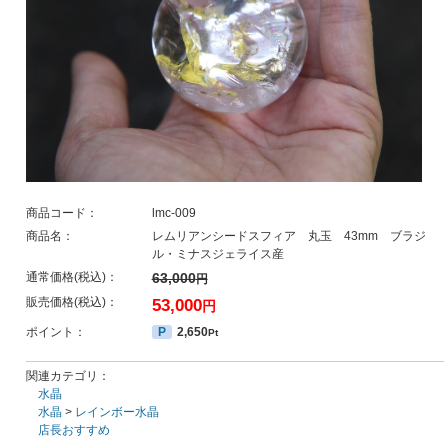
商品コード：
lmc-009
商品名：
レムリアンシードスフィア 丸玉 43mm ブラジ
ル・ミナスジェライス産
通常価格(税込)：
63,000
円
販売価格(税込)：
53,000
円
ポイント：
P
2,650
Pt
関連カテゴリ：
水晶
水晶
>
レインボー水晶
店長おすすめ