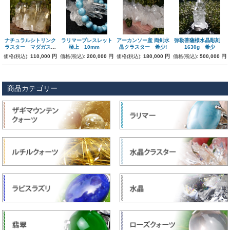
ナチュラルシトリンク
ラリマーブレスレット
アーカンソー産 両剣水
弥勒菩薩様水晶彫刻
ラスター マダガスカ
極上 10mm
晶クラスター 希少!
1630g 希少
ル産 162g
価格(税込):
110,000 円
価格(税込):
200,000 円
価格(税込):
180,000 円
価格(税込):
500,000 円
商品カテゴリー