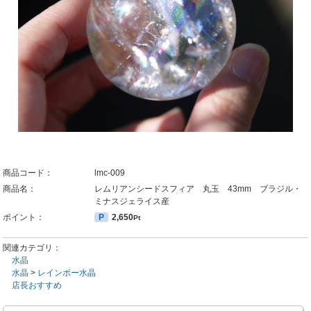
商品コード：
lmc-009
商品名：
レムリアンシードスフィア 丸玉 43mm ブラジル・
ミナスジェライス産
ポイント：
P
2,650
Pt
関連カテゴリ：
水晶
水晶
>
レインボー水晶
店長おすすめ