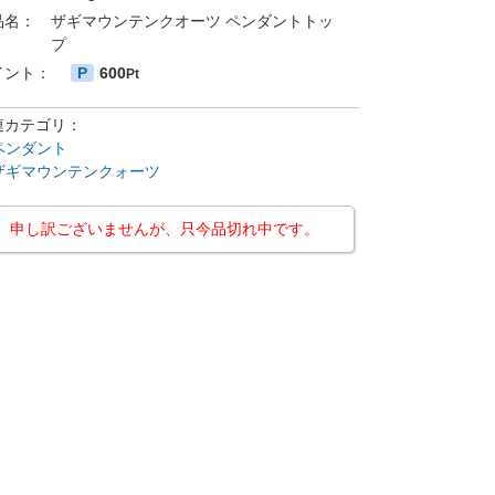
品名：
ザギマウンテンクオーツ ペンダントトッ
プ
イント：
P
600
Pt
連カテゴリ：
ペンダント
ザギマウンテンクォーツ
申し訳ございませんが、只今品切れ中です。