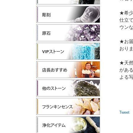
★希
仕立
ウン
★お
おり
★天
があ
よる
Tweet