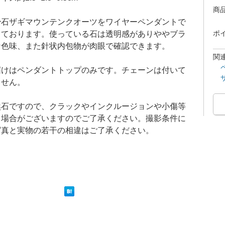
商
少石ザギマウンテンクオーツをワイヤーペンダントで
てております。使っている石は透明感がありややブラ
ポ
な色味、また針状内包物が肉眼で確認できます。
関
届けはペンダントトップのみです。チェーンは付いて
ません。
然石ですので、クラックやインクルージョンや小傷等
る場合がございますのでご了承ください。撮影条件に
写真と実物の若干の相違はご了承ください。