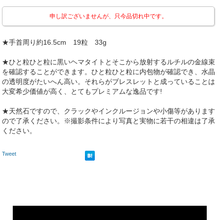
申し訳ございませんが、只今品切れ中です。
★手首周り約16.5cm 19粒 33g
★ひと粒ひと粒に黒いヘマタイトとそこから放射するルチルの金線束
を確認することができます。ひと粒ひと粒に内包物が確認でき、水晶
の透明度がたいへん高い。それらがブレスレットと成っていることは
大変希少価値が高く、とてもプレミアムな逸品です!
★天然石ですので、クラックやインクルージョンや小傷等があります
ので了承ください。※撮影条件により写真と実物に若干の相違は了承
ください。
Tweet