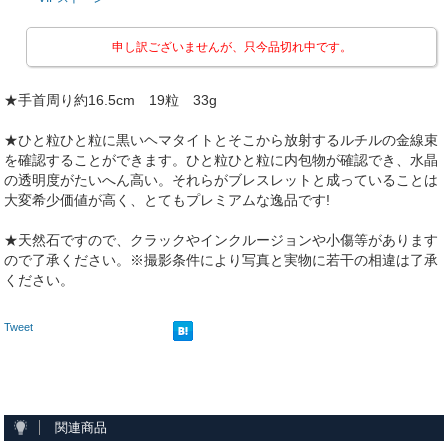
申し訳ございませんが、只今品切れ中です。
★手首周り約16.5cm 19粒 33g
★ひと粒ひと粒に黒いヘマタイトとそこから放射するルチルの金線束
を確認することができます。ひと粒ひと粒に内包物が確認でき、水晶
の透明度がたいへん高い。それらがブレスレットと成っていることは
大変希少価値が高く、とてもプレミアムな逸品です!
★天然石ですので、クラックやインクルージョンや小傷等があります
ので了承ください。※撮影条件により写真と実物に若干の相違は了承
ください。
Tweet
関連商品