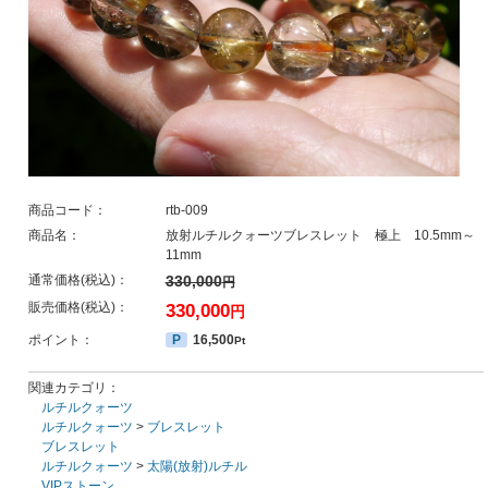
商品コード：
rtb-009
商品名：
放射ルチルクォーツブレスレット 極上 10.5mm～
11mm
通常価格(税込)：
330,000
円
販売価格(税込)：
330,000
円
ポイント：
P
16,500
Pt
関連カテゴリ：
ルチルクォーツ
ルチルクォーツ
>
ブレスレット
ブレスレット
ルチルクォーツ
>
太陽(放射)ルチル
VIPストーン