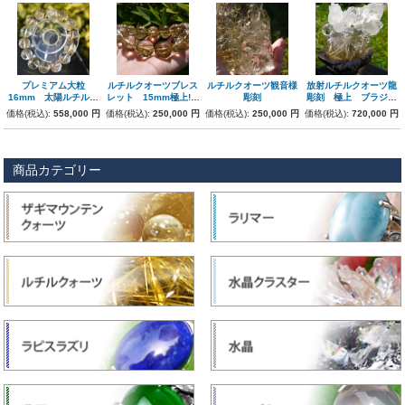
プレミアム大粒
ルチルクオーツブレス
ルチルクオーツ観音様
放射ルチルクオーツ龍
16mm 太陽ルチルク
レット 15mm極上!
彫刻
彫刻 極上 ブラジル
オーツブレスレット
大玉
産 木製台座付き
価格(税込):
558,000 円
価格(税込):
250,000 円
価格(税込):
250,000 円
価格(税込):
720,000 円
商品カテゴリー