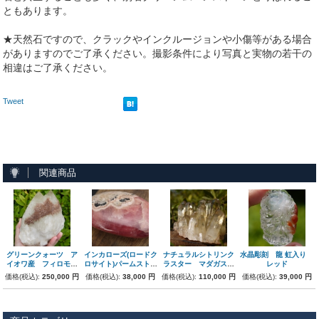
ともあります。
★天然石ですので、クラックやインクルージョンや小傷等がある場合
がありますのでご了承ください。撮影条件により写真と実物の若干の
相違はご了承ください。
Tweet
関連商品
グリーンクォーツ ア
インカローズ(ロードク
ナチュラルシトリンク
水晶彫刻 龍 虹入り
イオワ産 フィロモル
ロサイト)パームストー
ラスター マダガスカ
レッド
ファイト共生 ツイン
ン ペルー産 126g
ル産 162g
価格(税込):
250,000 円
価格(税込):
38,000 円
価格(税込):
110,000 円
価格(税込):
39,000 円
ソウル カテドラル
1.4kg