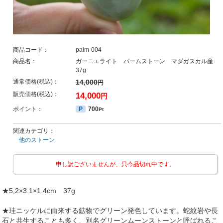
商品コード：
palm-004
商品名：
ガーニエライト パームストーン マダガスカル産
37g
通常価格(税込)：
14,000
円
販売価格(税込)：
14,000
円
ポイント：
P
700
Pt
関連カテゴリ：
他のストーン
申し訳ございませんが、只今品切れ中です。
★5,2×3.1×1.4cm 37g
★珪ニッケルに由来する鉱物でグリーン発色しています。蛇紋岩や長
石と共生することも多く、別名グリーンムーンストーンと呼ばれるこ