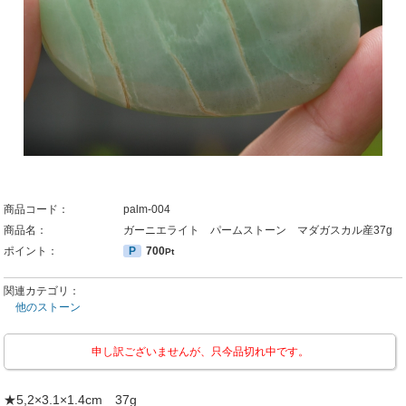
商品コード：
palm-004
商品名：
ガーニエライト パームストーン マダガスカル産37g
ポイント：
P
700
Pt
関連カテゴリ：
他のストーン
申し訳ございませんが、只今品切れ中です。
★5,2×3.1×1.4cm 37g