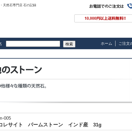
・天然石専門店 石の記録
ホーム
ご注文
名
検索
m-005
コレサイト パームストーン インド産 31g