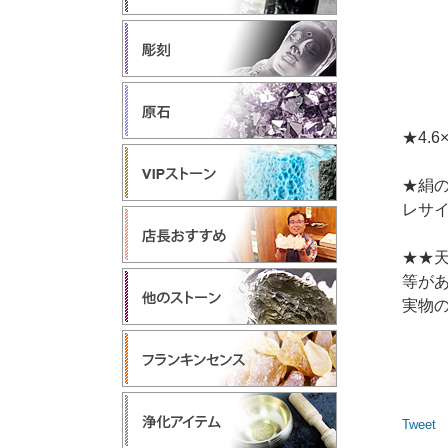
★4.6
★絹
レサ
★★
等が
実物
Tweet