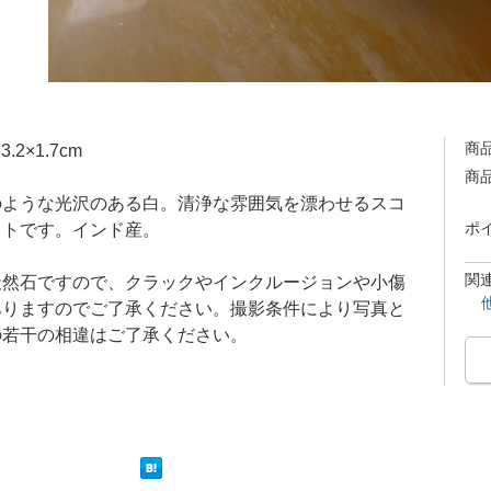
商
×3.2×1.7cm
商
のような光沢のある白。清浄な雰囲気を漂わせるスコ
イトです。インド産。
ポ
関
天然石ですので、クラックやインクルージョンや小傷
ありますのでご了承ください。撮影条件により写真と
の若干の相違はご了承ください。