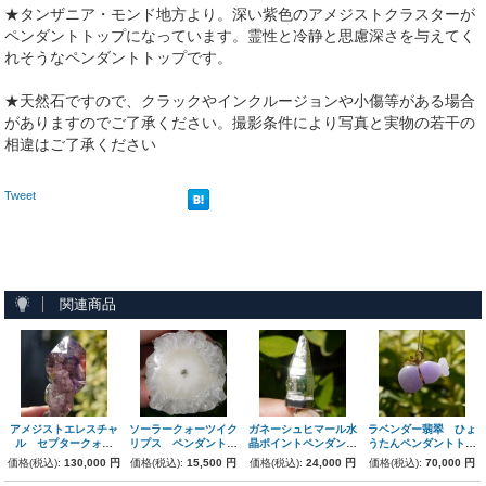
★タンザニア・モンド地方より。深い紫色のアメジストクラスターが
ペンダントトップになっています。霊性と冷静と思慮深さを与えてく
れそうなペンダントトップです。
★天然石ですので、クラックやインクルージョンや小傷等がある場合
がありますのでご了承ください。撮影条件により写真と実物の若干の
相違はご了承ください
Tweet
関連商品
アメジストエレスチャ
ソーラークォーツイク
ガネーシュヒマール水
ラベンダー翡翠 ひょ
ル セプタークォー
リプス ペンダントト
晶ポイントペンダント
うたんペンダントトッ
ツ ジンバブエ・シャ
ップ インド・アジャ
トップ
プ 18金
価格(税込):
130,000 円
価格(税込):
15,500 円
価格(税込):
24,000 円
価格(税込):
70,000 円
ンガーン産
ンタ産