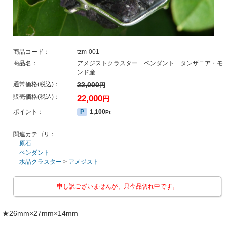
商品コード：
tzm-001
商品名：
アメジストクラスター ペンダント タンザニア・モ
ンド産
通常価格(税込)：
22,000
円
販売価格(税込)：
22,000
円
ポイント：
P
1,100
Pt
関連カテゴリ：
原石
ペンダント
水晶クラスター
>
アメジスト
申し訳ございませんが、只今品切れ中です。
★26mm×27mm×14mm