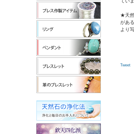
てい
★天
があ
より
Tweet