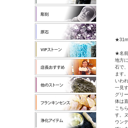
★31
★名
地方
石で
ます
いわ
一見
グリ
体は
こち
す。
ウン