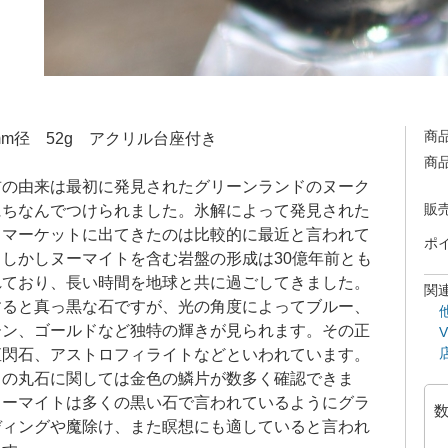
商
mm径 52g アクリル台座付き
商
前の由来は最初に発見されたグリーンランドのヌーク
にちなんでつけられました。氷解によって発見された
販
、マーケットに出てきたのは比較的に最近と言われて
ポ
。しかしヌーマイトを含む岩盤の形成は30億年前とも
れており、長い時間を地球と共に過ごしてきました。
関
すると真っ黒な石ですが、光の角度によってブルー、
ーン、ゴールドなど独特の輝きが見られます。その正
直閃石、アストロフィライトなどといわれています。
らの丸石に関しては金色の鱗片が数多く確認できま
ヌーマイトは多くの黒い石で言われているようにグラ
ディングや魔除け、また瞑想にも適していると言われ