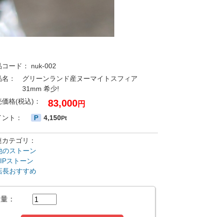
品コード：
nuk-002
品名：
グリーンランド産ヌーマイトスフィア
31mm 希少!
売価格(税込)：
83,000
円
イント：
P
4,150
Pt
連カテゴリ：
他のストーン
VIPストーン
店長おすすめ
数量：