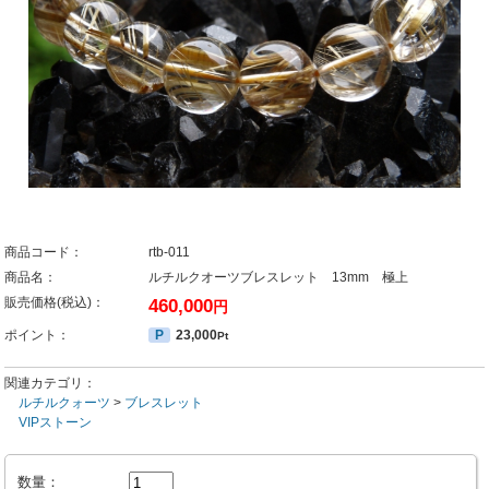
商品コード：
rtb-011
商品名：
ルチルクオーツブレスレット 13mm 極上
販売価格(税込)：
460,000
円
ポイント：
P
23,000
Pt
関連カテゴリ：
ルチルクォーツ
>
ブレスレット
VIPストーン
数量：