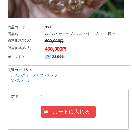
商品コード：
rtb-011
商品名：
ルチルクオーツブレスレット 13mm 極上
通常価格(税込)：
460,000
円
販売価格(税込)：
460,000
円
ポイント：
P
23,000
Pt
関連カテゴリ：
ルチルクォーツ
>
ブレスレット
VIPストーン
数量：