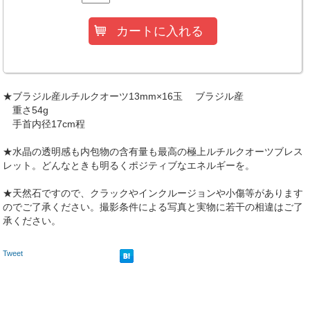
★ブラジル産ルチルクオーツ13mm×16玉 ブラジル産
重さ54g
手首内径17cm程
★水晶の透明感も内包物の含有量も最高の極上ルチルクオーツブレス
レット。どんなときも明るくポジティブなエネルギーを。
★天然石ですので、クラックやインクルージョンや小傷等があります
のでご了承ください。撮影条件による写真と実物に若干の相違はご了
承ください。
Tweet