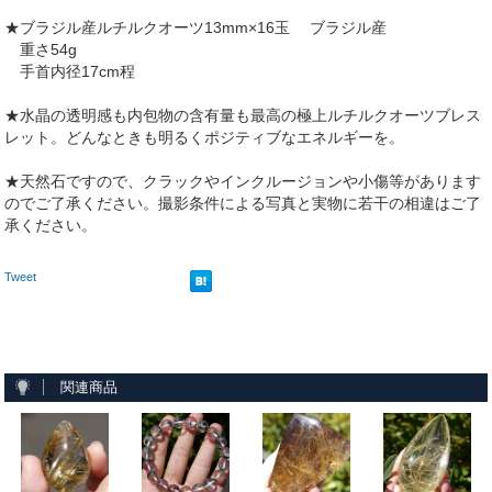
★ブラジル産ルチルクオーツ13mm×16玉 ブラジル産
重さ54g
手首内径17cm程
★水晶の透明感も内包物の含有量も最高の極上ルチルクオーツブレス
レット。どんなときも明るくポジティブなエネルギーを。
★天然石ですので、クラックやインクルージョンや小傷等があります
のでご了承ください。撮影条件による写真と実物に若干の相違はご了
承ください。
Tweet
関連商品