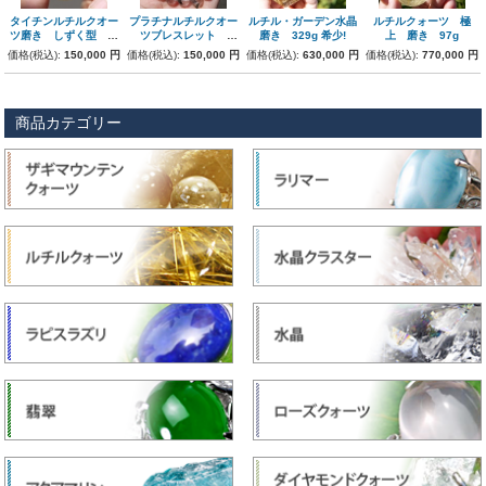
タイチンルチルクオー
プラチナルチルクオー
ルチル・ガーデン水晶
ルチルクォーツ 極
ツ磨き しずく型 極
ツブレスレット
磨き 329g 希少!
上 磨き 97g
上
10.5mm
価格(税込):
150,000 円
価格(税込):
150,000 円
価格(税込):
630,000 円
価格(税込):
770,000 円
商品カテゴリー