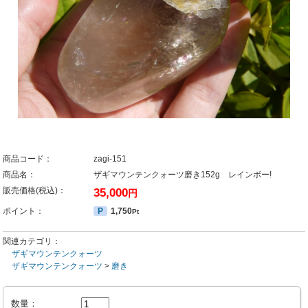
商品コード：
zagi-151
商品名：
ザギマウンテンクォーツ磨き152g レインボー!
販売価格(税込)：
35,000
円
ポイント：
P
1,750
Pt
関連カテゴリ：
ザギマウンテンクォーツ
ザギマウンテンクォーツ
>
磨き
数量：