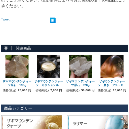
のでご了承ください。撮影条件により写真と実物の若干の相違はご了
承ください。
Tweet
関連商品
ザギマウンテンクォー
ザギマウンテンクォー
ザギマウンテンクォー
ザギウンテンクォー
ツ原石 190g
ツ カボションルー
ツ原石 326g
ツ 磨き アストロフ
ス 4.5g パキスタン
ィライト入り
価格(税込):
25,000 円
価格(税込):
7,000 円
価格(税込):
50,000 円
価格(税込):
15,000 円
産
商品カテゴリー