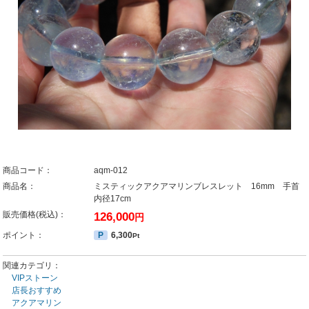
商品コード：
aqm-012
商品名：
ミスティックアクアマリンブレスレット 16mm 手首
内径17cm
販売価格(税込)：
126,000
円
ポイント：
P
6,300
Pt
関連カテゴリ：
VIPストーン
店長おすすめ
アクアマリン