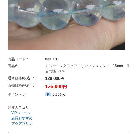
商品コード：
aqm-012
商品名：
ミスティックアクアマリンブレスレット 16mm 手
首内径17cm
通常価格(税込)：
126,000
円
販売価格(税込)：
126,000
円
ポイント：
P
6,300
Pt
関連カテゴリ：
VIPストーン
店長おすすめ
アクアマリン