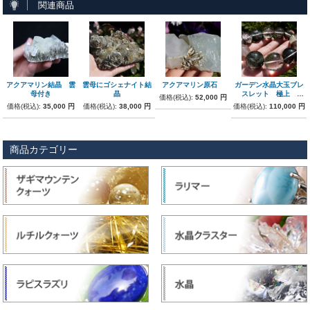
関連商品
アクアマリン結晶 雲
雲母にゴシェナイト結
アクアマリン原石
ガーデン水晶大玉ブレ
母付き
晶
スレット 極上
価格(税込):
52,000 円
24mm～17mm
価格(税込):
35,000 円
価格(税込):
38,000 円
価格(税込):
110,000 円
商品カテゴリー