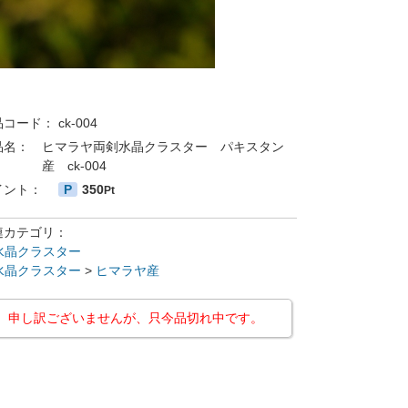
品コード：
ck-004
品名：
ヒマラヤ両剣水晶クラスター パキスタン
産 ck-004
イント：
P
350
Pt
連カテゴリ：
水晶クラスター
水晶クラスター
>
ヒマラヤ産
申し訳ございませんが、只今品切れ中です。