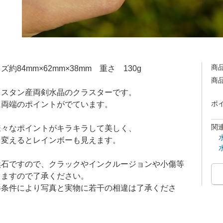
商
ズ約84mm×62mm×38mm 重さ 130g
商
キスタン産両剣水晶のクラスターです。
に両端のポイントがでています。
ポ
関
様々なポイントがキラキラして美しく、
を変えるとレインボーも見えます。
然石ですので、クラックやインクルージョンや小傷等
りますので了承ください。
影条件により写真と実物に若干の相違は了承くださ