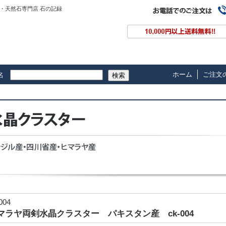
・天然石専門店 石の記録
ホーム
ご注文
名
検索
004
マラヤ両剣水晶クラスター パキスタン産 ck-004