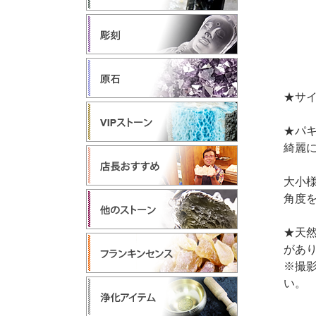
★サイ
★パ
綺麗
大小
角度
★天
があ
※撮
い。