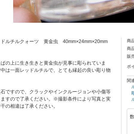
商
ドルチルクォーツ 黄金虫 40mm×24mm×20mm
商
販
っぱの上に生き生きと黄金虫が見事に彫られていま
ポ
背中は一面レッドルチルで、とても縁起の良い彫り物
。
関
然石ですので、クラックやインクルージョンや小傷等
りますので了承ください。※撮影条件により写真と実
若干の相違は了承ください。