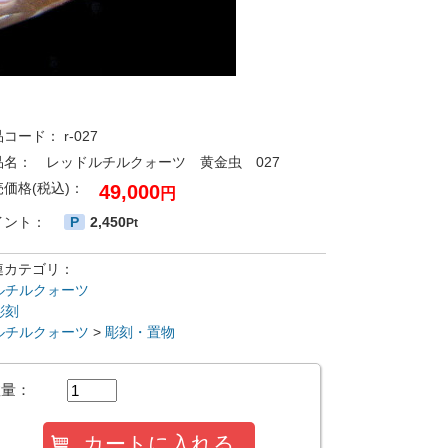
品コード：
r-027
品名：
レッドルチルクォーツ 黄金虫 027
売価格(税込)：
49,000
円
イント：
P
2,450
Pt
連カテゴリ：
ルチルクォーツ
彫刻
ルチルクォーツ
>
彫刻・置物
数量：