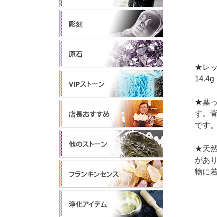
★レッ
14.4g
★葉
す。
です
★天
があ
物に