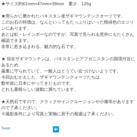
★サイズ約61mm×47mm×38mm 重さ 125g
★滑らかに磨かれたパキスタン産ザギマウンテンクオーツです。
このお石の特徴は、なんといってもたっぷりはいった暗緑色のエジリ
ンにあります。
あとは虹・レインボーなのですが、写真で見られる意外にもたくさん
確認できます。
非常に惹き込まれる、魅力的な石です。
★ 現在ザギマウンテンは、パキスタンとアフガニスタンの国境付近に
あるため、
厳重に守られていて、一般人はとうてい近づけないようです。
今回おむかえした、ザギマウンテンクォーツたちは、
数年前に日本にやってきたものです。
どれも素晴らしい波動に満ちています。
★天然石ですので、クラックやインクルージョンや小傷等があります
ので了承ください。
※撮影条件により写真と実物に若干の相違は了承ください。
Tweet