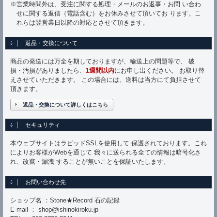
※営業時間外は、受注に関する処理・メールのお返事・お問 い合わ
せに関する返信（電話含む）をお休みさせて頂いてお ります。こ
れらは翌営業日以降の対応とさせて頂きます。
返品・交換について
商品の発送には万全を期しておりますが、輸送上の問題等で、 破
損・汚損がありましたら、
1週間以内
にお申し出ください。 お取り替
えさせていただきます。 この場合には、送料は当方にて負担させて
頂きます。
返品・交換について詳しくはこちら
セキュリティ
本ウェブサイトはラピッドSSLを使用して 保護されております。これ
によりお客様がWebを通じて 我々に送られる全ての情報は暗号化さ
れ、改竄・漏洩 することが無いことを保証いたします。
お問い合わせ先
ショップ名 ：Stone★Record 石の記録
E-mail ： shop@ishinokiroku.jp