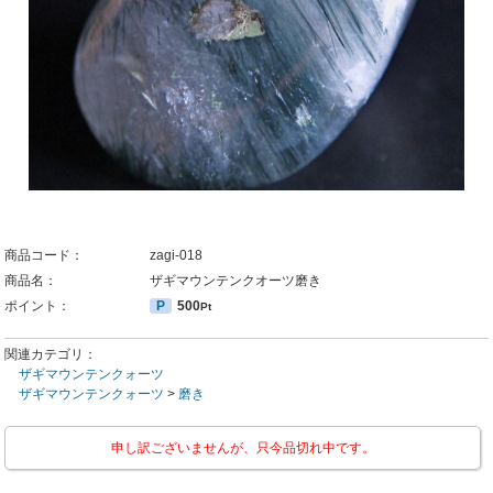
商品コード：
zagi-018
商品名：
ザギマウンテンクオーツ磨き
ポイント：
P
500
Pt
関連カテゴリ：
ザギマウンテンクォーツ
ザギマウンテンクォーツ
>
磨き
申し訳ございませんが、只今品切れ中です。