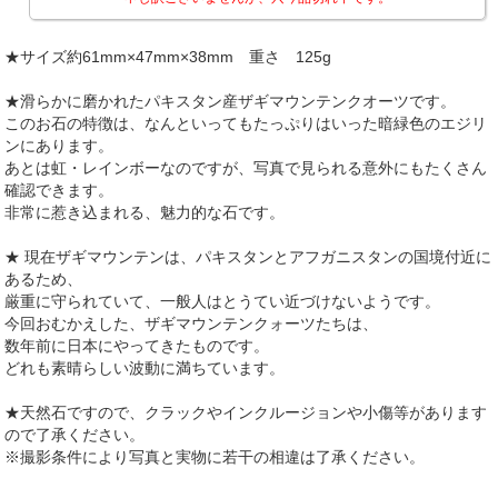
★サイズ約61mm×47mm×38mm 重さ 125g
★滑らかに磨かれたパキスタン産ザギマウンテンクオーツです。
このお石の特徴は、なんといってもたっぷりはいった暗緑色のエジリ
ンにあります。
あとは虹・レインボーなのですが、写真で見られる意外にもたくさん
確認できます。
非常に惹き込まれる、魅力的な石です。
★ 現在ザギマウンテンは、パキスタンとアフガニスタンの国境付近に
あるため、
厳重に守られていて、一般人はとうてい近づけないようです。
今回おむかえした、ザギマウンテンクォーツたちは、
数年前に日本にやってきたものです。
どれも素晴らしい波動に満ちています。
★天然石ですので、クラックやインクルージョンや小傷等があります
ので了承ください。
※撮影条件により写真と実物に若干の相違は了承ください。