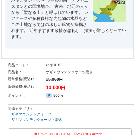
パキスタン ペシャワールの西、アフガニ
スタンとの国境地帯。 古来、地元の人々
から「聖なる山」と呼ばれています。 レ
アアースや多種多様な内包物の水晶など
この土地ならではの珍しい鉱物が採掘さ
れます。 近年ますます政情が悪化し、採掘が難しくなってい
ます。
商品コード：
zagi-018
商品名：
ザギマウンテンクオーツ磨き
通常価格(税込)：
15,000
円
販売価格(税込)：
10,000
円
ポイント：
P
500
Pt
関連カテゴリ：
ザギマウンテンクォーツ
ザギマウンテンクォーツ
>
磨き
申し訳ございませんが、只今品切れ中です。