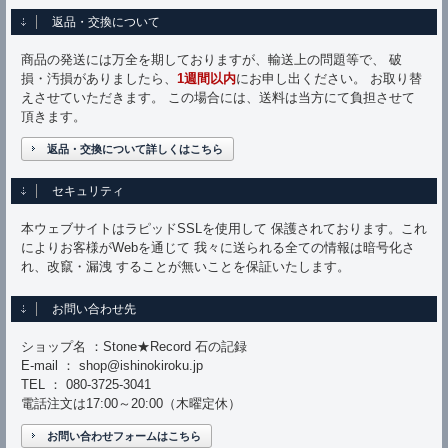
返品・交換について
商品の発送には万全を期しておりますが、輸送上の問題等で、 破
損・汚損がありましたら、
1週間以内
にお申し出ください。 お取り替
えさせていただきます。 この場合には、送料は当方にて負担させて
頂きます。
返品・交換について詳しくはこちら
セキュリティ
本ウェブサイトはラピッドSSLを使用して 保護されております。これ
によりお客様がWebを通じて 我々に送られる全ての情報は暗号化さ
れ、改竄・漏洩 することが無いことを保証いたします。
お問い合わせ先
ショップ名 ：Stone★Record 石の記録
E-mail ： shop@ishinokiroku.jp
TEL ： 080-3725-3041
電話注文は17:00～20:00（木曜定休）
お問い合わせフォームはこちら