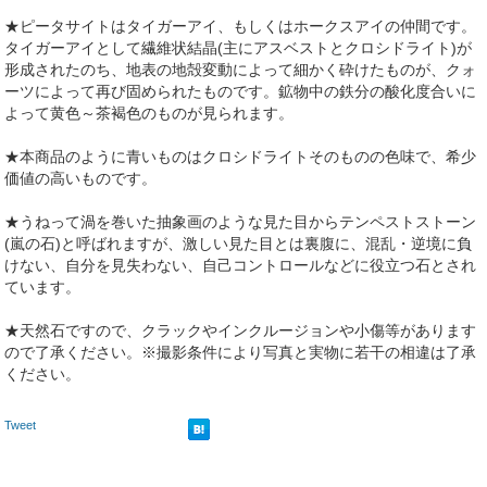
★ピータサイトはタイガーアイ、もしくはホークスアイの仲間です。
タイガーアイとして繊維状結晶(主にアスベストとクロシドライト)が
形成されたのち、地表の地殻変動によって細かく砕けたものが、クォ
ーツによって再び固められたものです。鉱物中の鉄分の酸化度合いに
よって黄色～茶褐色のものが見られます。
★本商品のように青いものはクロシドライトそのものの色味で、希少
価値の高いものです。
★うねって渦を巻いた抽象画のような見た目からテンペストストーン
(嵐の石)と呼ばれますが、激しい見た目とは裏腹に、混乱・逆境に負
けない、自分を見失わない、自己コントロールなどに役立つ石とされ
ています。
★天然石ですので、クラックやインクルージョンや小傷等があります
ので了承ください。※撮影条件により写真と実物に若干の相違は了承
ください。
Tweet