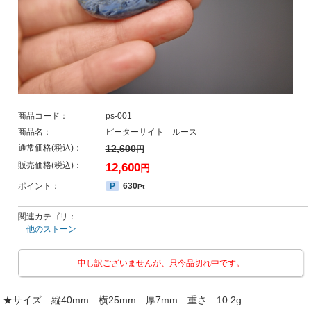
商品コード：
ps-001
商品名：
ピーターサイト ルース
通常価格(税込)：
12,600
円
販売価格(税込)：
12,600
円
ポイント：
P
630
Pt
関連カテゴリ：
他のストーン
申し訳ございませんが、只今品切れ中です。
★サイズ 縦40mm 横25mm 厚7mm 重さ 10.2g