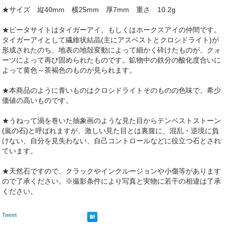
★サイズ 縦40mm 横25mm 厚7mm 重さ 10.2g
★ピータサイトはタイガーアイ、もしくはホークスアイの仲間です。
タイガーアイとして繊維状結晶(主にアスベストとクロシドライト)が
形成されたのち、地表の地殻変動によって細かく砕けたものが、クォ
ーツによって再び固められたものです。鉱物中の鉄分の酸化度合いに
よって黄色～茶褐色のものが見られます。
★本商品のように青いものはクロシドライトそのものの色味で、希少
価値の高いものです。
★うねって渦を巻いた抽象画のような見た目からテンペストストーン
(嵐の石)と呼ばれますが、激しい見た目とは裏腹に、混乱・逆境に負
けない、自分を見失わない、自己コントロールなどに役立つ石とされ
ています。
★天然石ですので、クラックやインクルージョンや小傷等があります
ので了承ください。※撮影条件により写真と実物に若干の相違は了承
ください。
Tweet