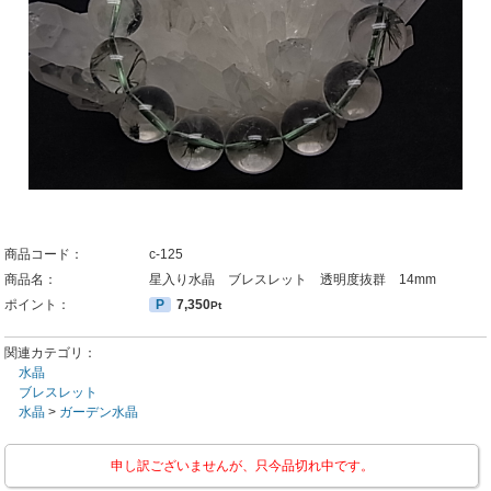
商品コード：
c-125
商品名：
星入り水晶 ブレスレット 透明度抜群 14mm
ポイント：
P
7,350
Pt
関連カテゴリ：
水晶
ブレスレット
水晶
>
ガーデン水晶
申し訳ございませんが、只今品切れ中です。