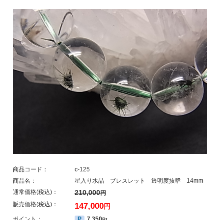
商品コード：
c-125
商品名：
星入り水晶 ブレスレット 透明度抜群 14mm
通常価格(税込)：
210,000
円
販売価格(税込)：
147,000
円
ポイント：
P
7,350
Pt