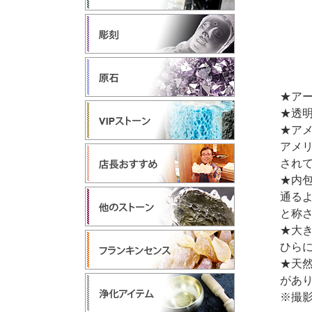
★ア
★透明
★ア
アメ
され
★内
通る
と称
★大
ひら
★天
があ
※撮