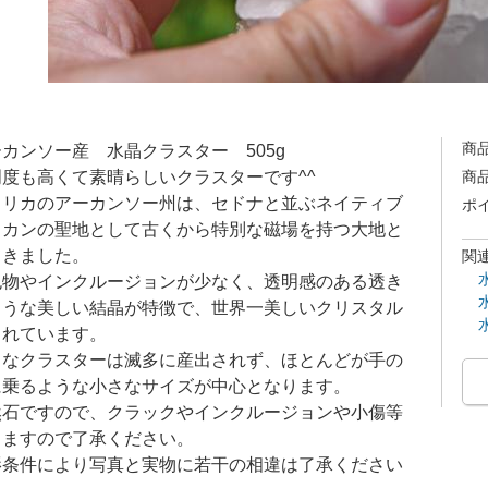
商
ーカンソー産 水晶クラスター 505g
度も高くて素晴らしいクラスターです^^
商
メリカのアーカンソー州は、セドナと並ぶネイティブ
ポ
リカンの聖地として古くから特別な磁場を持つ大地と
てきました。
関
包物やインクルージョンが少なく、透明感のある透き
ような美しい結晶が特徴で、世界一美しいクリスタル
されています。
きなクラスターは滅多に産出されず、ほとんどが手の
に乗るような小さなサイズが中心となります。
然石ですので、クラックやインクルージョンや小傷等
りますので了承ください。
影条件により写真と実物に若干の相違は了承ください