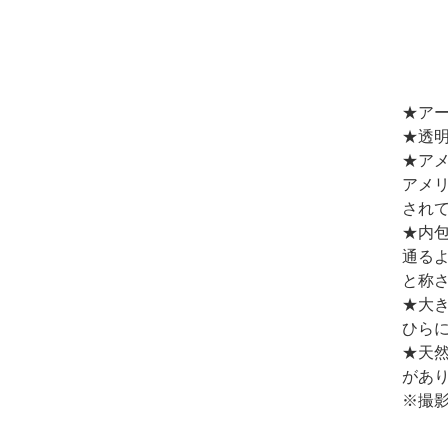
★ア
★透明
★ア
アメ
され
★内
通る
と称
★大
ひら
★天
があ
※撮