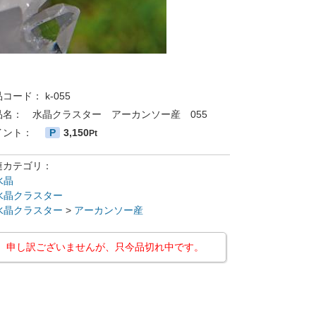
品コード：
k-055
品名：
水晶クラスター アーカンソー産 055
イント：
P
3,150
Pt
連カテゴリ：
水晶
水晶クラスター
水晶クラスター
>
アーカンソー産
申し訳ございませんが、只今品切れ中です。