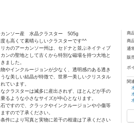
商
ーカンソー産 水晶クラスター 505g
度も高くて素晴らしいクラスターです^^
商
メリカのアーカンソー州は、セドナと並ぶネイティブ
通
リカンの聖地として古くから特別な磁場を持つ大地と
販
てきました。
ポ
包物やインクルージョンが少なく、透明感のある透き
ような美しい結晶が特徴で、世界一美しいクリスタル
関
されています。
きなクラスターは滅多に産出されず、ほとんどが手の
に乗るような小さなサイズが中心となります。
然石ですので、クラックやインクルージョンや小傷等
りますので了承ください。
影条件により写真と実物に若干の相違は了承ください