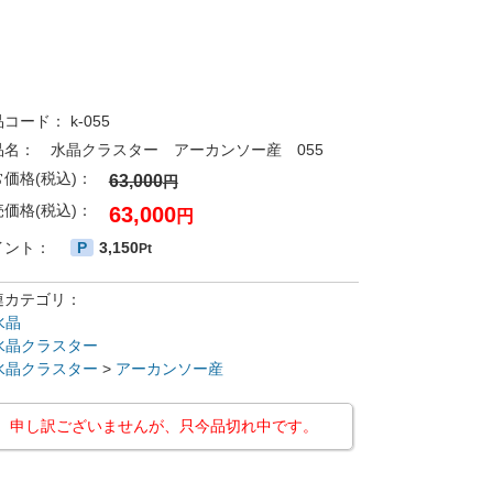
品コード：
k-055
品名：
水晶クラスター アーカンソー産 055
常価格(税込)：
63,000
円
売価格(税込)：
63,000
円
イント：
P
3,150
Pt
連カテゴリ：
水晶
水晶クラスター
水晶クラスター
>
アーカンソー産
申し訳ございませんが、只今品切れ中です。