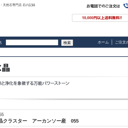
・天然石専門店 石の記録
ホーム
ご注文
名
検索
55
晶クラスター アーカンソー産 055