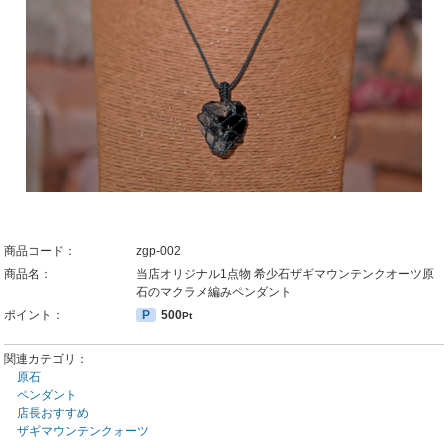
商品コード：
zgp-002
商品名：
当店オリジナル1点物 希少石ザギマウンテンクオーツ原
石のマクラメ編みペンダント
ポイント：
P
500
Pt
関連カテゴリ：
原石
ペンダント
店長おすすめ
ザギマウンテンクォーツ