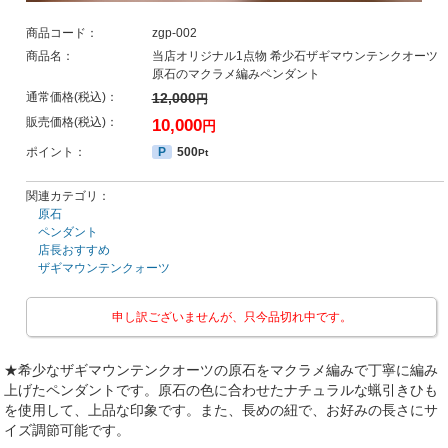
商品コード：
zgp-002
商品名：
当店オリジナル1点物 希少石ザギマウンテンクオーツ
原石のマクラメ編みペンダント
通常価格(税込)：
12,000
円
販売価格(税込)：
10,000
円
ポイント：
P
500
Pt
関連カテゴリ：
原石
ペンダント
店長おすすめ
ザギマウンテンクォーツ
申し訳ございませんが、只今品切れ中です。
★希少なザギマウンテンクオーツの原石をマクラメ編みで丁寧に編み
上げたペンダントです。原石の色に合わせたナチュラルな蝋引きひも
を使用して、上品な印象です。また、長めの紐で、お好みの長さにサ
イズ調節可能です。