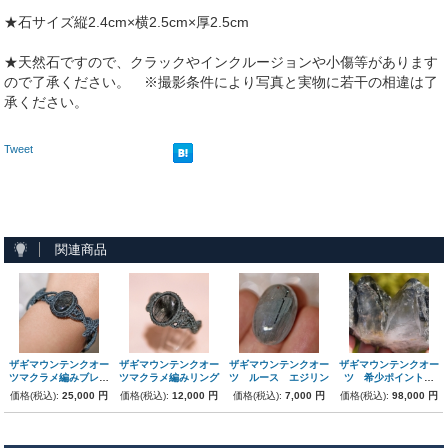
★石サイズ縦2.4cm×横2.5cm×厚2.5cm
★天然石ですので、クラックやインクルージョンや小傷等があります
ので了承ください。 ※撮影条件により写真と実物に若干の相違は了
承ください。
Tweet
関連商品
ザギマウンテンクオー
ザギマウンテンクオー
ザギマウンテンクオー
ザギマウンテンクオー
ツマクラメ編みブレス
ツマクラメ編みリング
ツ ルース エジリン
ツ 希少ポイント原
レット
石 レア!
価格(税込):
25,000 円
価格(税込):
12,000 円
価格(税込):
7,000 円
価格(税込):
98,000 円