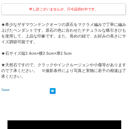
申し訳ございませんが、只今品切れ中です。
★希少なザギマウンテンクオーツの原石をマクラメ編みで丁寧に編み
上げたペンダントです。原石の色に合わせたナチュラルな蝋引きひも
を使用して、上品な印象です。また、長めの紐で、お好みの長さにサ
イズ調節可能です。
★石サイズ縦2.4cm×横2.5cm×厚2.5cm
★天然石ですので、クラックやインクルージョンや小傷等があります
ので了承ください。 ※撮影条件により写真と実物に若干の相違は了
承ください。
Tweet