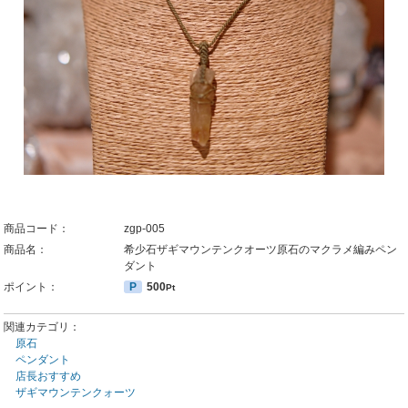
商品コード：
zgp-005
商品名：
希少石ザギマウンテンクオーツ原石のマクラメ編みペン
ダント
ポイント：
P
500
Pt
関連カテゴリ：
原石
ペンダント
店長おすすめ
ザギマウンテンクォーツ