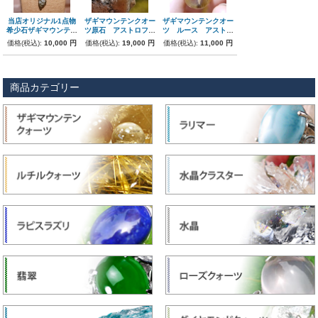
当店オリジナル1点物
ザギマウンテンクオー
ザギマウンテンクオー
希少石ザギマウンテン
ツ原石 アストロフィ
ツ ルース アストロ
クオーツ原石のマクラ
ライト
フィライト
価格(税込):
10,000 円
価格(税込):
19,000 円
価格(税込):
11,000 円
メ編みペンダント
商品カテゴリー