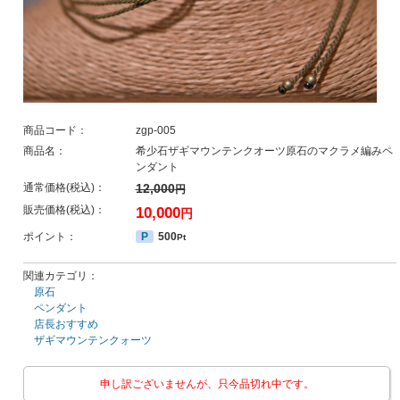
商品コード：
zgp-005
商品名：
希少石ザギマウンテンクオーツ原石のマクラメ編みペ
ンダント
通常価格(税込)：
12,000
円
販売価格(税込)：
10,000
円
ポイント：
P
500
Pt
関連カテゴリ：
原石
ペンダント
店長おすすめ
ザギマウンテンクォーツ
申し訳ございませんが、只今品切れ中です。