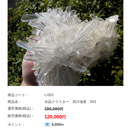
商品コード：
c-003
商品名：
水晶クラスター 四川省産 003
通常価格(税込)：
150,000
円
販売価格(税込)：
120,000
円
ポイント：
P
6,000
Pt