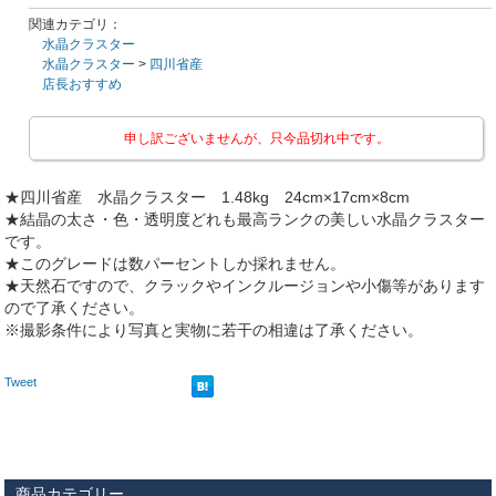
関連カテゴリ：
水晶クラスター
水晶クラスター
>
四川省産
店長おすすめ
申し訳ございませんが、只今品切れ中です。
★四川省産 水晶クラスター 1.48kg 24cm×17cm×8cm
★結晶の太さ・色・透明度どれも最高ランクの美しい水晶クラスター
です。
★このグレードは数パーセントしか採れません。
★天然石ですので、クラックやインクルージョンや小傷等があります
ので了承ください。
※撮影条件により写真と実物に若干の相違は了承ください。
Tweet
商品カテゴリー