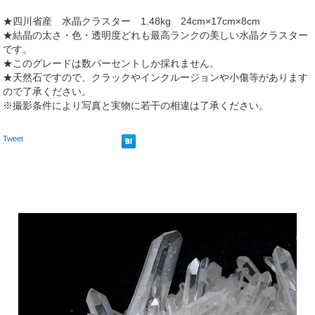
★四川省産 水晶クラスター 1.48kg 24cm×17cm×8cm
★結晶の太さ・色・透明度どれも最高ランクの美しい水晶クラスター
です。
★このグレードは数パーセントしか採れません。
★天然石ですので、クラックやインクルージョンや小傷等があります
ので了承ください。
※撮影条件により写真と実物に若干の相違は了承ください。
Tweet