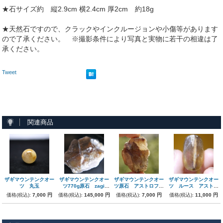
★石サイズ約 縦2.9cm 横2.4cm 厚2cm 約18g
★天然石ですので、クラックやインクルージョンや小傷等があります
ので了承ください。 ※撮影条件により写真と実物に若干の相違は了
承ください。
Tweet
関連商品
ザギマウンテンクオー
ザギマウンテンクオー
ザギマウンテンクオー
ザギマウンテンクオー
ツ 丸玉
ツ770g原石 zagi-
ツ原石 アストロフィ
ツ ルース アストロ
022
ライト
フィライト
価格(税込):
7,000 円
価格(税込):
145,000 円
価格(税込):
7,000 円
価格(税込):
11,000 円