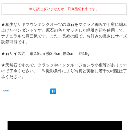
申し訳ございませんが、只今品切れ中です。
★希少なザギマウンテンクオーツの原石をマクラメ編みで丁寧に編み
上げたペンダントです。原石の色とマッチした蝋引き紐を使用して、
ナチュラルな雰囲気です。また、長めの紐で、お好みの長さにサイズ
調節可能です。
★石サイズ約 縦2.9cm 横2.4cm 厚2cm 約18g
★天然石ですので、クラックやインクルージョンや小傷等があります
ので了承ください。 ※撮影条件により写真と実物に若干の相違は了
承ください。
Tweet