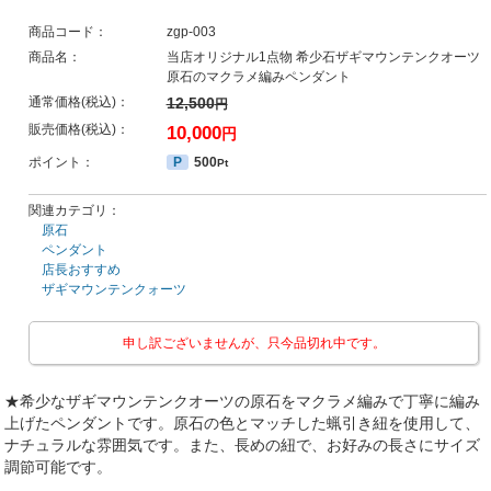
商品コード：
zgp-003
商品名：
当店オリジナル1点物 希少石ザギマウンテンクオーツ
原石のマクラメ編みペンダント
通常価格(税込)：
12,500
円
販売価格(税込)：
10,000
円
ポイント：
P
500
Pt
関連カテゴリ：
原石
ペンダント
店長おすすめ
ザギマウンテンクォーツ
申し訳ございませんが、只今品切れ中です。
★希少なザギマウンテンクオーツの原石をマクラメ編みで丁寧に編み
上げたペンダントです。原石の色とマッチした蝋引き紐を使用して、
ナチュラルな雰囲気です。また、長めの紐で、お好みの長さにサイズ
調節可能です。