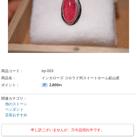
商品コード：
irp-003
商品名：
インカローズ コロラド州スイートホーム鉱山産
ポイント：
P
2,800
Pt
関連カテゴリ：
他のストーン
ペンダント
店長おすすめ
申し訳ございませんが、只今品切れ中です。