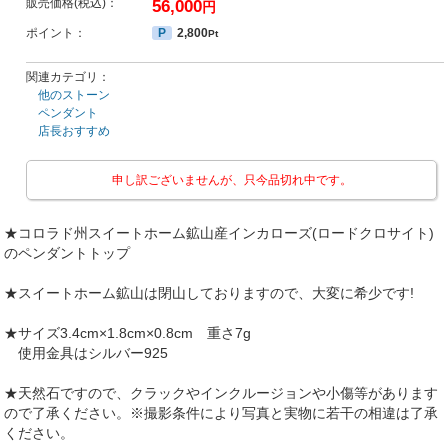
販売価格(税込)：
56,000
円
ポイント：
P
2,800
Pt
関連カテゴリ：
他のストーン
ペンダント
店長おすすめ
申し訳ございませんが、只今品切れ中です。
★コロラド州スイートホーム鉱山産インカローズ(ロードクロサイト)
のペンダントトップ
★スイートホーム鉱山は閉山しておりますので、大変に希少です!
★サイズ3.4cm×1.8cm×0.8cm 重さ7g
使用金具はシルバー925
★天然石ですので、クラックやインクルージョンや小傷等があります
ので了承ください。※撮影条件により写真と実物に若干の相違は了承
ください。