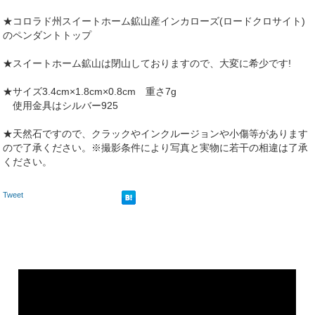
★コロラド州スイートホーム鉱山産インカローズ(ロードクロサイト)
のペンダントトップ
★スイートホーム鉱山は閉山しておりますので、大変に希少です!
★サイズ3.4cm×1.8cm×0.8cm 重さ7g
使用金具はシルバー925
★天然石ですので、クラックやインクルージョンや小傷等があります
ので了承ください。※撮影条件により写真と実物に若干の相違は了承
ください。
Tweet