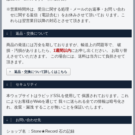
※営業時間外は、受注に関する処理・メールのお返事・お問 い合わ
せに関する返信（電話含む）をお休みさせて頂いてお ります。こ
れらは翌営業日以降の対応とさせて頂きます。
返品・交換について
商品の発送には万全を期しておりますが、輸送上の問題等で、 破
損・汚損がありましたら、
1週間以内
にお申し出ください。 お取り替
えさせていただきます。 この場合には、送料は当方にて負担させて
頂きます。
返品・交換について詳しくはこちら
セキュリティ
本ウェブサイトはラピッドSSLを使用して 保護されております。これ
によりお客様がWebを通じて 我々に送られる全ての情報は暗号化さ
れ、改竄・漏洩 することが無いことを保証いたします。
お問い合わせ先
ショップ名 ：Stone★Record 石の記録