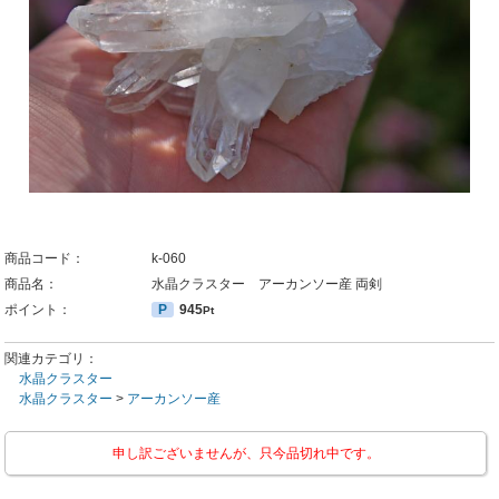
商品コード：
k-060
商品名：
水晶クラスター アーカンソー産 両剣
ポイント：
P
945
Pt
関連カテゴリ：
水晶クラスター
水晶クラスター
>
アーカンソー産
申し訳ございませんが、只今品切れ中です。