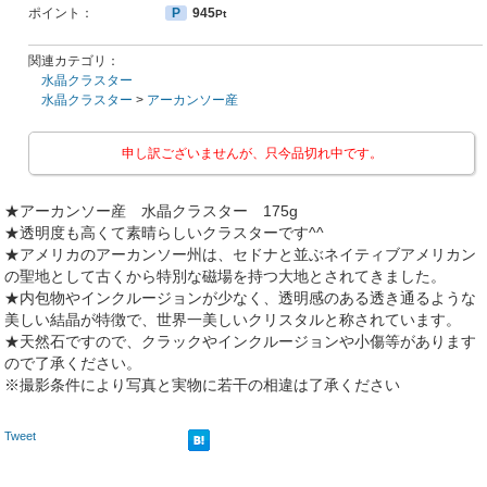
ポイント：
P
945
Pt
関連カテゴリ：
水晶クラスター
水晶クラスター
>
アーカンソー産
申し訳ございませんが、只今品切れ中です。
★アーカンソー産 水晶クラスター 175g
★透明度も高くて素晴らしいクラスターです^^
★アメリカのアーカンソー州は、セドナと並ぶネイティブアメリカン
の聖地として古くから特別な磁場を持つ大地とされてきました。
★内包物やインクルージョンが少なく、透明感のある透き通るような
美しい結晶が特徴で、世界一美しいクリスタルと称されています。
★天然石ですので、クラックやインクルージョンや小傷等があります
ので了承ください。
※撮影条件により写真と実物に若干の相違は了承ください
Tweet