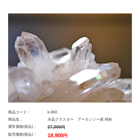
商品コード：
k-060
商品名：
水晶クラスター アーカンソー産 両剣
通常価格(税込)：
27,000
円
販売価格(税込)：
18,900
円