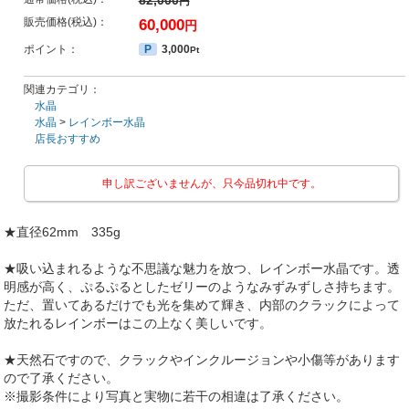
82,000
円
販売価格(税込)：
60,000
円
ポイント：
P
3,000
Pt
関連カテゴリ：
水晶
水晶
>
レインボー水晶
店長おすすめ
申し訳ございませんが、只今品切れ中です。
★直径62mm 335g
★吸い込まれるような不思議な魅力を放つ、レインボー水晶です。透
明感が高く、ぷるぷるとしたゼリーのようなみずみずしさ持ちます。
ただ、置いてあるだけでも光を集めて輝き、内部のクラックによって
放たれるレインボーはこの上なく美しいです。
★天然石ですので、クラックやインクルージョンや小傷等があります
ので了承ください。
※撮影条件により写真と実物に若干の相違は了承ください。