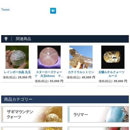
Tweet
関連商品
レインボー水晶 丸玉
スターローズクォー
カテドラルシトリン
太陽ルチルクォーツ
ツ 大玉66mm マダ
ルース
価格(税込):
29,000 円
価格(税込):
45,000 円
ガスカル産
価格(税込):
53,000 円
価格(税込):
39,000 円
商品カテゴリー