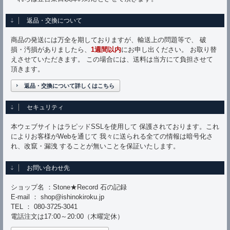
返品・交換について
商品の発送には万全を期しておりますが、輸送上の問題等で、 破
損・汚損がありましたら、
1週間以内
にお申し出ください。 お取り替
えさせていただきます。 この場合には、送料は当方にて負担させて
頂きます。
返品・交換について詳しくはこちら
セキュリティ
本ウェブサイトはラピッドSSLを使用して 保護されております。これ
によりお客様がWebを通じて 我々に送られる全ての情報は暗号化さ
れ、改竄・漏洩 することが無いことを保証いたします。
お問い合わせ先
ショップ名 ：Stone★Record 石の記録
E-mail ： shop@ishinokiroku.jp
TEL ： 080-3725-3041
電話注文は17:00～20:00（木曜定休）