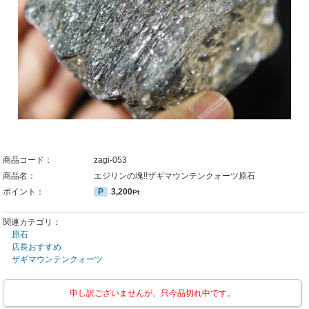
商品コード：
zagi-053
商品名：
エジリンの塊!!ザギマウンテンクォーツ原石
ポイント：
P
3,200
Pt
関連カテゴリ：
原石
店長おすすめ
ザギマウンテンクォーツ
申し訳ございませんが、只今品切れ中です。