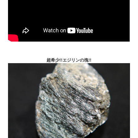
超希少!!エジリンの塊!!