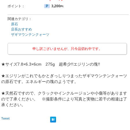
ポイント：
P
3,200
Pt
関連カテゴリ：
原石
店長おすすめ
ザギマウンテンクォーツ
申し訳ございませんが、只今品切れ中です。
★サイズ7.8×6.3×6cm 275g 超希少!!エジリンの塊!!
★エジリンがこれでもかとぎっしりつまったザギマウンテンクォーツ
の原石です。エネルギーの塊のようです。
★天然石ですので、クラックやインクルージョンや小傷等があります
ので了承ください。 ※撮影条件により写真と実物に若干の相違は了
承ください。
Tweet