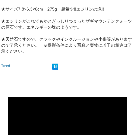
★サイズ7.8×6.3×6cm 275g 超希少!!エジリンの塊!!
★エジリンがこれでもかとぎっしりつまったザギマウンテンクォーツ
の原石です。エネルギーの塊のようです。
★天然石ですので、クラックやインクルージョンや小傷等があります
ので了承ください。 ※撮影条件により写真と実物に若干の相違は了
承ください。
Tweet