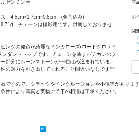
ゼンチン産
商
 4.5cm×1.7cm×0.8cm (金具込み)
ポ
8.71g チェーンは撮影用です。付属しておりませ
関
いピンクの発色が綺麗なインカローズ(ロードクロサイ
のペンダントトップです。チェーンを通すバチカンのク
バー部分にムーンストーンが一粒はめ込まれていま
女性の魅力を引き出してくれること間違いなしです^^
然石ですので、クラックやインクルージョンや小傷等がありま
影条件により写真と実物に若干の相違は了承ください。