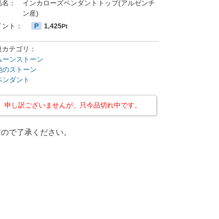
品名：
インカローズペンダントトップ(アルゼンチ
ン産)
イント：
P
1,425
Pt
連カテゴリ：
ムーンストーン
他のストーン
ペンダント
申し訳ございませんが、只今品切れ中です。
すので了承ください。