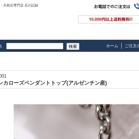
・天然石専門店 石の記録
ホーム
ご注文
名
検索
-001
ンカローズペンダントトップ(アルゼンチン産)