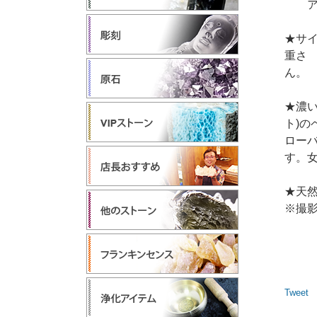
アル
★サイズ
重さ 
ん。
★濃
ト)
ロー
す。
★天
※撮
Tweet