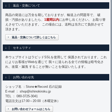
返品・交換について
商品の発送には万全を期しておりますが、輸送上の問題等で、 破
損・汚損がありましたら、
1週間以内
にお申し出ください。 お取り替
えさせていただきます。 この場合には、送料は当方にて負担させて
頂きます。
返品・交換について詳しくはこちら
セキュリティ
本ウェブサイトはラピッドSSLを使用して 保護されております。これ
によりお客様がWebを通じて 我々に送られる全ての情報は暗号化さ
れ、改竄・漏洩 することが無いことを保証いたします。
お問い合わせ先
ショップ名 ：Stone★Record 石の記録
E-mail ： shop@ishinokiroku.jp
TEL ： 080-3725-3041
電話注文は17:00～20:00（木曜定休）
お問い合わせフォームはこちら