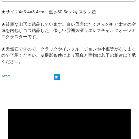
★サイズ4×3.4×3.4cm 重さ30.5g パキスタン産
★綺麗な山形に結晶しています。白い母岩にたくさんの虹と太古の空
気を内包しつつ結晶した、優しい雰囲気漂うエレスチャルクオーツミ
ニクラスターです。
★天然石ですので、クラックやインクルージョンや小傷等があります
ので了承ください。※撮影条件により写真と実物に若干の相違は了承
ください。
Tweet