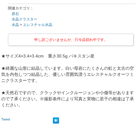
関連カテゴリ：
原石
水晶クラスター
水晶
>
エレスチャル水晶
申し訳ございませんが、只今品切れ中です。
★サイズ4×3.4×3.4cm 重さ30.5g パキスタン産
★綺麗な山形に結晶しています。白い母岩にたくさんの虹と太古の空
気を内包しつつ結晶した、優しい雰囲気漂うエレスチャルクオーツミ
ニクラスターです。
★天然石ですので、クラックやインクルージョンや小傷等があります
ので了承ください。※撮影条件により写真と実物に若干の相違は了承
ください。
Tweet