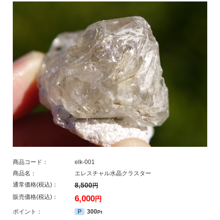
商品コード：
elk-001
商品名：
エレスチャル水晶クラスター
通常価格(税込)：
8,500
円
販売価格(税込)：
6,000
円
ポイント：
P
300
Pt