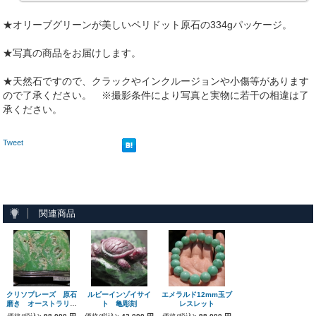
★オリーブグリーンが美しいペリドット原石の334gパッケージ。
★写真の商品をお届けします。
★天然石ですので、クラックやインクルージョンや小傷等があります
ので了承ください。 ※撮影条件により写真と実物に若干の相違は了
承ください。
Tweet
関連商品
クリソプレーズ 原石
ルビーインゾイサイ
エメラルド12mm玉ブ
磨き オーストラリア
ト 亀彫刻
レスレット
産 1.1kg