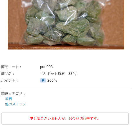
商品コード：
prd-003
商品名：
ペリドット原石 334g
ポイント：
P
260
Pt
関連カテゴリ：
原石
他のストーン
申し訳ございませんが、只今品切れ中です。