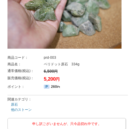
商品コード：
prd-003
商品名：
ペリドット原石 334g
通常価格(税込)：
6,500
円
販売価格(税込)：
5,200
円
ポイント：
P
260
Pt
関連カテゴリ：
原石
他のストーン
申し訳ございませんが、只今品切れ中です。