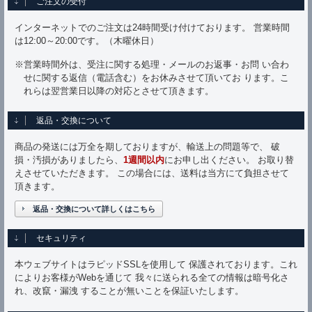
ご注文の受付
インターネットでのご注文は24時間受け付けております。 営業時間
は12:00～20:00です。（木曜休日）
※営業時間外は、受注に関する処理・メールのお返事・お問 い合わ
せに関する返信（電話含む）をお休みさせて頂いてお ります。こ
れらは翌営業日以降の対応とさせて頂きます。
返品・交換について
商品の発送には万全を期しておりますが、輸送上の問題等で、 破
損・汚損がありましたら、
1週間以内
にお申し出ください。 お取り替
えさせていただきます。 この場合には、送料は当方にて負担させて
頂きます。
返品・交換について詳しくはこちら
セキュリティ
本ウェブサイトはラピッドSSLを使用して 保護されております。これ
によりお客様がWebを通じて 我々に送られる全ての情報は暗号化さ
れ、改竄・漏洩 することが無いことを保証いたします。