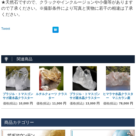
★天然石ですので、クラックやインクルージョンや小傷等があります
ので了承ください。※撮影条件により写真と実物に若干の相違は了承
ください。
Tweet
関連商品
ブラジル・トマスゴン
ルチルクォーツ クラス
ブラジル・トマスゴン
ヒマラヤ水晶クラスタ
サガ産水晶クラスター
ター
サガ産水晶クラスター
ー マニカラン産
価格(税込):
10,000 円
価格(税込):
11,000 円
価格(税込):
13,000 円
価格(税込):
78,000 円
商品カテゴリー