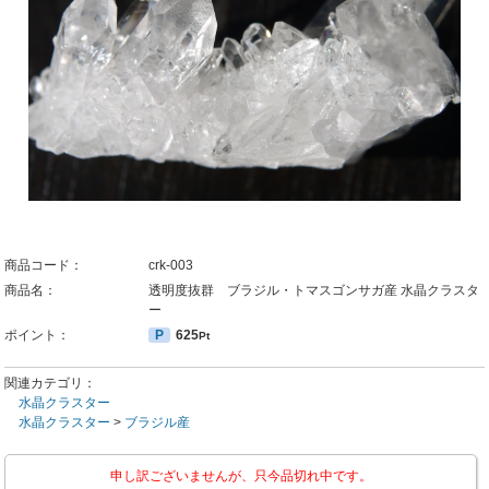
商品コード：
crk-003
商品名：
透明度抜群 ブラジル・トマスゴンサガ産 水晶クラスタ
ー
ポイント：
P
625
Pt
関連カテゴリ：
水晶クラスター
水晶クラスター
>
ブラジル産
申し訳ございませんが、只今品切れ中です。