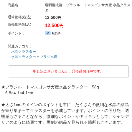
商品名：
透明度抜群 ブラジル・トマスゴンサガ産 水晶クラス
ター
通常価格(税込)：
12,500
円
販売価格(税込)：
12,500
円
ポイント：
P
625
Pt
関連カテゴリ：
水晶クラスター
水晶クラスター
>
ブラジル産
申し訳ございませんが、只今品切れ中です。
★ブラジル・トマスゴンサガ産水晶クラスター 58g
6.8×4.1×4.1cm
★太さ1cmのメインのポイントを主に、たくさんの微細な水晶の結晶
が寄り集まってクラスターを形成しています。ポイントの照り艶、透
明感もさることながら、微細なポイントがキラキラとして、シャンデ
リアのように綺麗です。両剣の結晶が見られる箇所もございます。