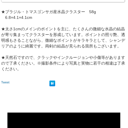
★ブラジル・トマスゴンサガ産水晶クラスター 58g
6.8×4.1×4.1cm
★太さ1cmのメインのポイントを主に、たくさんの微細な水晶の結晶
が寄り集まってクラスターを形成しています。ポイントの照り艶、透
明感もさることながら、微細なポイントがキラキラとして、シャンデ
リアのように綺麗です。両剣の結晶が見られる箇所もございます。
★天然石ですので、クラックやインクルージョンや小傷等があります
ので了承ください。※撮影条件により写真と実物に若干の相違は了承
ください。
Tweet