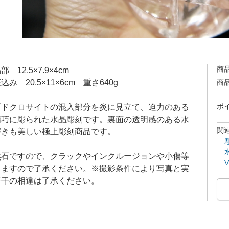
商
 12.5×7.9×4cm
み 20.5×11×6cm 重さ640g
商
ピドクロサイトの混入部分を炎に見立て、迫力のある
ポ
精巧に彫られた水晶彫刻です。裏面の透明感のある水
関
磨きも美しい極上彫刻商品です。
然石ですので、クラックやインクルージョンや小傷等
りますので了承ください。※撮影条件により写真と実
若干の相違は了承ください。