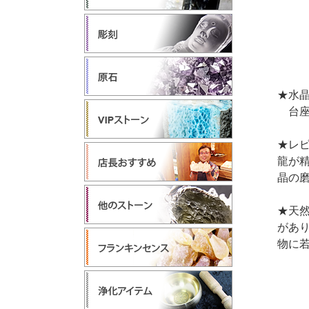
★水晶部
台座込
★レ
龍が
晶の
★天
があ
物に