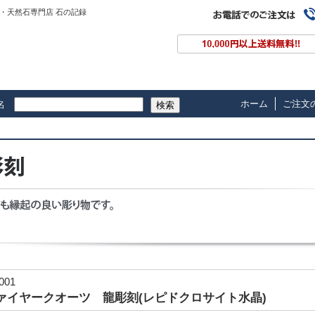
・天然石専門店 石の記録
ホーム
ご注文
名
検索
-001
ァイヤークオーツ 龍彫刻(レピドクロサイト水晶)