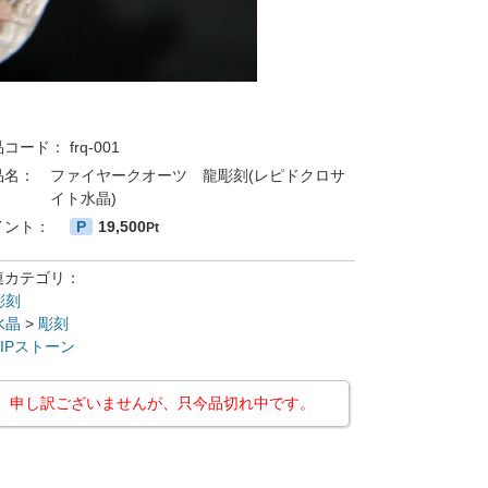
品コード：
frq-001
品名：
ファイヤークオーツ 龍彫刻(レピドクロサ
イト水晶)
イント：
P
19,500
Pt
連カテゴリ：
彫刻
水晶
>
彫刻
VIPストーン
申し訳ございませんが、只今品切れ中です。