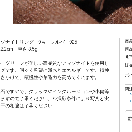
商
ゾナイトリング 9号 シルバー925
2.2cm 重さ 8.5g
商
通
ルーグリーンが美しい高品質なアマゾナイトを使用し
販
ングです。明るく希望に満ちたエネルギーです。精神
ポ
働きかけて、積極性や創造力を高めてくれます。
関
然石ですので、クラックやインクルージョンや小傷等
りますので了承ください。※撮影条件により写真と実
若干の相違は了承ください。