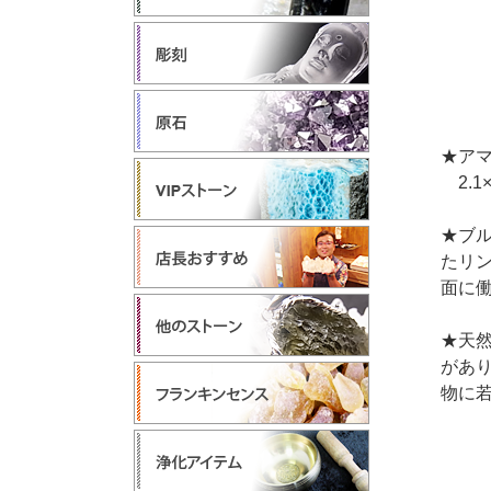
★アマ
2.1×
★ブ
たリ
面に
★天
があ
物に