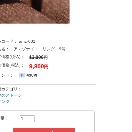
品コード：
amz-001
品名：
アマゾナイト リング 9号
常価格(税込)：
13,000
円
売価格(税込)：
9,800
円
イント：
P
490
Pt
連カテゴリ：
他のストーン
リング
数量：