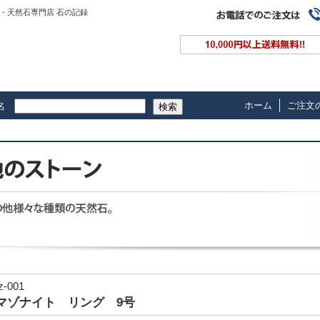
・天然石専門店 石の記録
ホーム
ご注文
名
検索
z-001
マゾナイト リング 9号