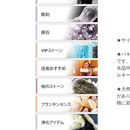
★サイ
★パ
です
水晶
ルキ
★天
があ
物に