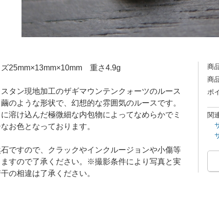
商
ズ25mm×13mm×10mm 重さ4.9g
商
キスタン現地加工のザギマウンテンクォーツのルース
ポ
。繭のような形状で、幻想的な雰囲気のルースです。
中に溶け込んだ極微細な内包物によってなめらかでミ
関
ーなお色となっております。
然石ですので、クラックやインクルージョンや小傷等
りますので了承ください。※撮影条件により写真と実
若干の相違は了承ください。