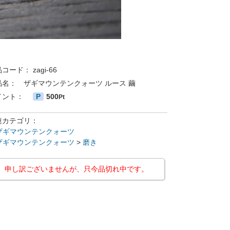
品コード：
zagi-66
品名：
ザギマウンテンクォーツ ルース 繭
イント：
P
500
Pt
連カテゴリ：
ザギマウンテンクォーツ
ザギマウンテンクォーツ
>
磨き
申し訳ございませんが、只今品切れ中です。