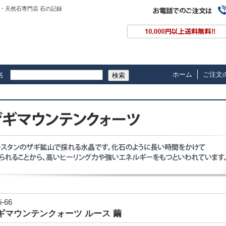
・天然石専門店 石の記録
ホーム
ご注文
名
検索
i-66
ギマウンテンクォーツ ルース 繭