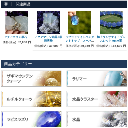
関連商品
アクアマリン原石
アクアマリン結晶+母
ラブラドライトペンダ
極上タンザナイトブレ
岩雲母
ントトップ スーパー
スレット 9mm玉
価格(税込):
52,000 円
ブルー
価格(税込):
49,000 円
価格(税込):
20,650 円
価格(税込):
115,500 円
商品カテゴリー