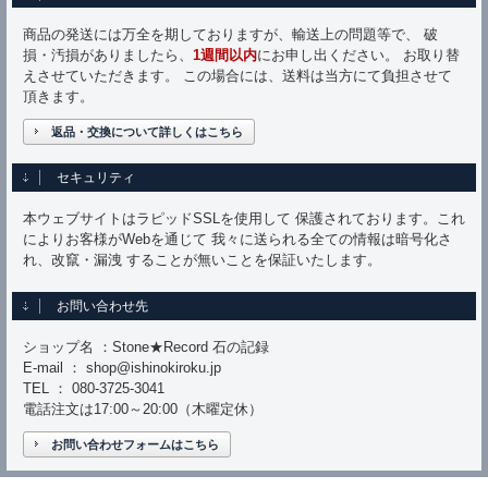
商品の発送には万全を期しておりますが、輸送上の問題等で、 破
損・汚損がありましたら、
1週間以内
にお申し出ください。 お取り替
えさせていただきます。 この場合には、送料は当方にて負担させて
頂きます。
返品・交換について詳しくはこちら
セキュリティ
本ウェブサイトはラピッドSSLを使用して 保護されております。これ
によりお客様がWebを通じて 我々に送られる全ての情報は暗号化さ
れ、改竄・漏洩 することが無いことを保証いたします。
お問い合わせ先
ショップ名 ：Stone★Record 石の記録
E-mail ： shop@ishinokiroku.jp
TEL ： 080-3725-3041
電話注文は17:00～20:00（木曜定休）
お問い合わせフォームはこちら