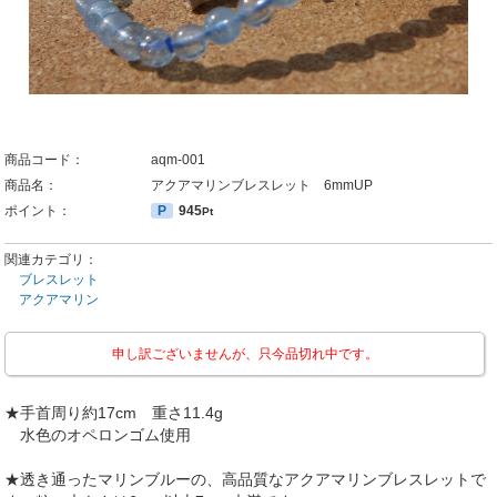
商品コード：
aqm-001
商品名：
アクアマリンブレスレット 6mmUP
ポイント：
P
945
Pt
関連カテゴリ：
ブレスレット
アクアマリン
申し訳ございませんが、只今品切れ中です。
★手首周り約17cm 重さ11.4g
水色のオペロンゴム使用
★透き通ったマリンブルーの、高品質なアクアマリンブレスレットで