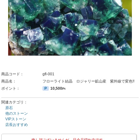
商品コード：
gfl-001
商品名：
フローライト結晶 ロジャリー鉱山産 紫外線で変色!!
ポイント：
P
10,500
Pt
関連カテゴリ：
原石
他のストーン
VIPストーン
店長おすすめ
申し訳ございませんが、只今品切れ中です。