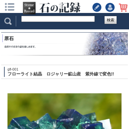
検索
gfl-001
フローライト結晶 ロジャリー鉱山産 紫外線で変色!!