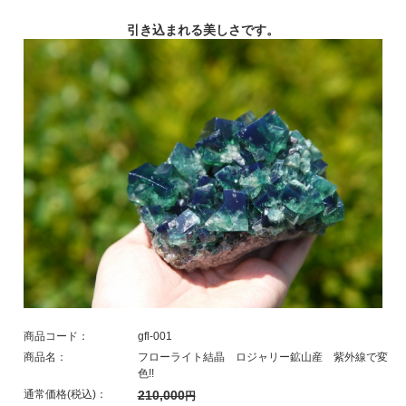
引き込まれる美しさです。
商品コード：
gfl-001
商品名：
フローライト結晶 ロジャリー鉱山産 紫外線で変
色!!
通常価格(税込)：
210,000
円