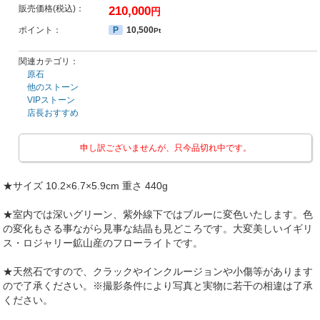
販売価格(税込)：
210,000
円
ポイント：
P
10,500
Pt
関連カテゴリ：
原石
他のストーン
VIPストーン
店長おすすめ
申し訳ございませんが、只今品切れ中です。
★サイズ 10.2×6.7×5.9cm 重さ 440g
★室内では深いグリーン、紫外線下ではブルーに変色いたします。色
の変化もさる事ながら見事な結晶も見どころです。大変美しいイギリ
ス・ロジャリー鉱山産のフローライトです。
★天然石ですので、クラックやインクルージョンや小傷等があります
ので了承ください。※撮影条件により写真と実物に若干の相違は了承
ください。