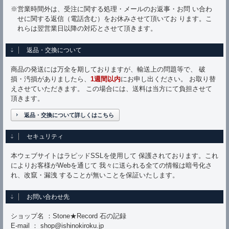
※営業時間外は、受注に関する処理・メールのお返事・お問 い合わ
せに関する返信（電話含む）をお休みさせて頂いてお ります。こ
れらは翌営業日以降の対応とさせて頂きます。
返品・交換について
商品の発送には万全を期しておりますが、輸送上の問題等で、 破
損・汚損がありましたら、
1週間以内
にお申し出ください。 お取り替
えさせていただきます。 この場合には、送料は当方にて負担させて
頂きます。
返品・交換について詳しくはこちら
セキュリティ
本ウェブサイトはラピッドSSLを使用して 保護されております。これ
によりお客様がWebを通じて 我々に送られる全ての情報は暗号化さ
れ、改竄・漏洩 することが無いことを保証いたします。
お問い合わせ先
ショップ名 ：Stone★Record 石の記録
E-mail ： shop@ishinokiroku.jp