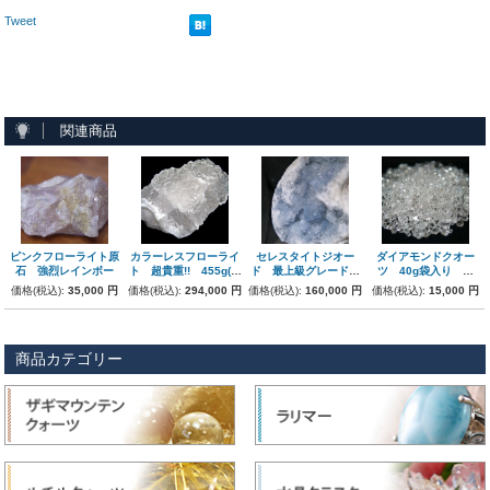
Tweet
関連商品
ピンクフローライト原
カラーレスフローライ
セレスタイトジオー
ダイアモンドクオー
石 強烈レインボー
ト 超貴重!! 455g(湖
ド 最上級グレード
ツ 40g袋入り 小
南省産)
2.8kg
粒・極小粒
価格(税込):
35,000 円
価格(税込):
294,000 円
価格(税込):
160,000 円
価格(税込):
15,000 円
商品カテゴリー