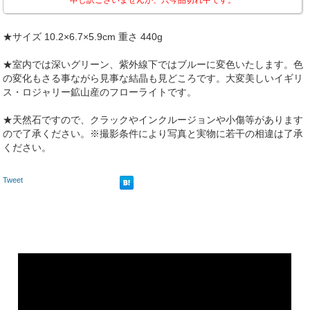
★サイズ 10.2×6.7×5.9cm 重さ 440g
★室内では深いグリーン、紫外線下ではブルーに変色いたします。色
の変化もさる事ながら見事な結晶も見どころです。大変美しいイギリ
ス・ロジャリー鉱山産のフローライトです。
★天然石ですので、クラックやインクルージョンや小傷等があります
ので了承ください。※撮影条件により写真と実物に若干の相違は了承
ください。
Tweet